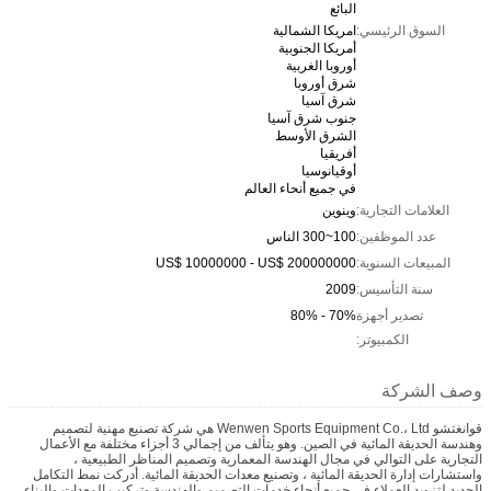
البائع
السوق الرئيسي:
امريكا الشمالية
أمريكا الجنوبية
أوروبا الغربية
شرق أوروبا
شرق آسيا
جنوب شرق آسيا
الشرق الأوسط
أفريقيا
أوقيانوسيا
في جميع أنحاء العالم
العلامات التجارية:
وينوين
عدد الموظفين:
100~300 الناس
المبيعات السنوية:
US$ 10000000 - US$ 200000000
سنة التأسيس:
2009
تصدير أجهزة
70% - 80%
الكمبيوتر:
وصف الشركة
قوانغتشو Wenwen Sports Equipment Co.، Ltd
هي شركة تصنيع مهنية لتصميم
وهندسة الحديقة المائية في الصين.
وهو يتألف من إجمالي 3 أجزاء مختلفة مع الأعمال
التجارية على التوالي في مجال الهندسة المعمارية وتصميم المناظر الطبيعية ،
واستشارات إدارة الحديقة المائية ، وتصنيع معدات الحديقة المائية.
أدركت نمط التكامل
الجديد لتزويد العملاء في جميع أنحاء خدمات التصميم والهندسة وتركيب المعدات والبناء