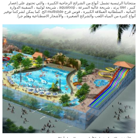
منتجاتنا الرئيسية تشمل: أنواع من الشرائح الزجاجية الكبيرة ، والتي تحتوي على إعصار
كبير ، sler يرتد ، شريحة عالية السرعة ، aqualoop ، شريحة لولبية ، السفينة الدوارة
المائية ، السلطانية العملاقة الكبيرة ، قوس قزح multislide الخ. كما يمكن لشركتنا توفير
أنواع كثيرة من المياه اللعب والشرائح الصغيرة ، والأشجار الاصطناعية وهلم جرا.