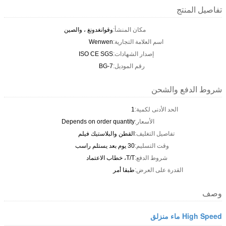
تفاصيل المنتج
مكان المنشأ:
وقوانغدونغ ، والصين
اسم العلامة التجارية:
Wenwen
إصدار الشهادات:
ISO CE SGS
رقم الموديل:
BG-7
شروط الدفع والشحن
الحد الأدنى لكمية:
1
الأسعار:
Depends on order quantity
تفاصيل التغليف:
القطن والبلاستيك فيلم
وقت التسليم:
30 يوم بعد يستلم راسب
شروط الدفع:
T/T، خطاب الاعتماد
القدرة على العرض:
طبقا أمر
وصف
High Speed ماء منزلق