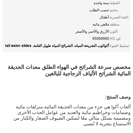
الفطنة:
سنة واحدة
بحجم:
حسب الطلب
الفئة العمرية:
أطفال
منطقة:
ملاهي مائية
اللون:
الأزرق والأحمر والأصفر
كود HS:
95069900
أكوالوب الشريحة المياه، الشرائح المياه طويل القامة
tall water slides
تسليط الضوء:
,
مخصص سرعة الشرائح في الهواء الطلق معدات الحديقة
المائية الشرائح الألياف الزجاجية للبالغين
وصف المنتج:
ألعاب أكوا هي جزء من معدات الحديقة المائية.منزلقات مائية
وصمامات وخراطيم مائية والعديد من عوامل الجذب الأخرى
ومصممة بشكل مثالي معًا لتمكين الضيوف الصغار والكبار من
الاستمتاع بتجربة لا تُنسى.