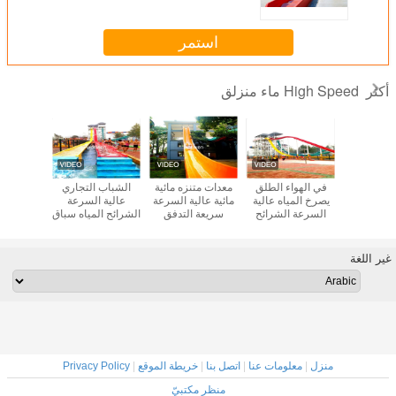
استمر
High Speed ماء منزلق
أكثر
 الألياف
في الهواء الطلق
معدات متنزه مائية
الشباب التجاري
ية عالية
يصرخ المياه عالية
مائية عالية السرعة
عالية السرعة
يتدفق بسر
 الشرائح
السرعة الشرائح
سريعة التدفق
الشرائح المياه سباق
الشريحة 
ة لمدينة
المياه الشرائح
لمنتجع الفندق
مع حصيرة
للمن
ي المائية
المثيرة
غير اللغة
منزل
|
معلومات عنا
|
اتصل بنا
|
خريطة الموقع
|
Privacy Policy
منظر مكتبيّ