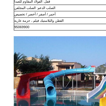
قفل: الفولاذ المقاوم للصدأ
الصلب الدعم: الصلب المجلفن
أحمر / أصفر / أخضر / تخصيص
القطن والبلاستيك فيلم
، حزمة عارية
95069900