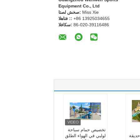
Equipment Co., Ltd
Miss Xie
اتصل شخص:
+86 13925034655
الهاتف ::
86-020-39116486
الفاكس:
تخصيص حمام سباحة
حديقة
لولبي في الهواء الطلق