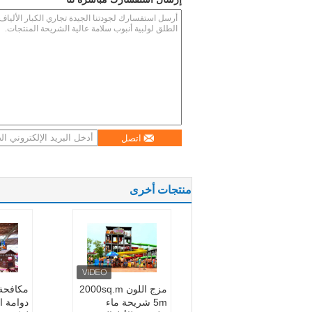
اتصل
منتجات أخرى
مزج اللون 2000sq.m
مكافحة 
5m شريحة ماء
دوامة ا