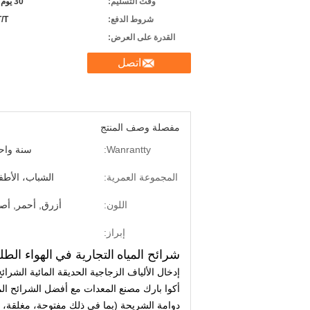
وقت التسليم:
30 يوم بعد يستلم راسب
شروط الدفع:
T/T، خطاب الا
القدرة على العرض:
اتصل
مفصلة وصف المنتج
Wanrantty:
سنة واح
المجموعة العمرية:
الشباب، الأطف
اللون:
أزرق, أحمر, أص
إبراز:
شرائح المياه
التجارية في
الهواء الط
إدخال الألياف الزجاجية الحديقة المائية الشرائح 
أكوا بارك مصنع المعدات مع أفضل الشرائح المي
دوامة الشريحة (بما في ذلك مفتوحة، مغلقة، 