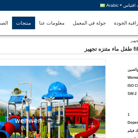
اقتباس
Arabic
اقبة الجودة
جولة في المعمل
معلومات عنا
منتجات
الصف
والصين
Wenw
ISO C
SW-2
1
Depen
ك فيلم