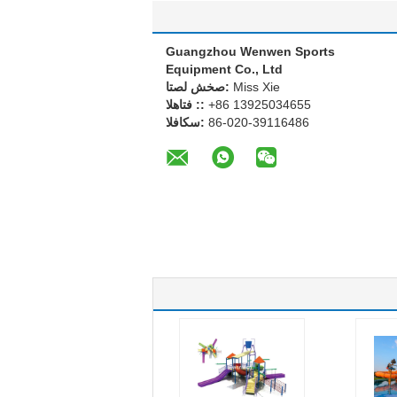
Guangzhou Wenwen Sports
Equipment Co., Ltd
Miss Xie
اتصل شخص:
+86 13925034655
الهاتف ::
86-020-39116486
الفاكس: