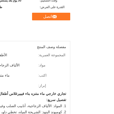
وقت التسليم:
30 يوم بعد يستلم راسب
القدرة على العرض:
طب
اتصل
مفصلة وصف المنتج
المجموعة العمرية:
الأطف
مواد:
الألياف الزجاج
اكتب:
ماء متن
إبراز:
تجاري خارجي ماء متنزه بناء فيبيرغلاس أطفال 
تفصيل سريع:
1. المواد: الألياف الزجاجية، أنابيب الصلب وغيرها.
2. كومبوند البنود: الشريحة المياه، تخطي دلو، بخاخ المياه، ستارة المياه، صافي تسلق وهكذا دواليك.