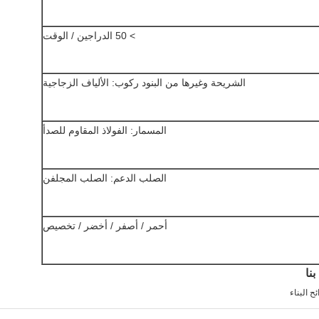
> 50 الدراجين / الوقت
الشريحة وغيرها من البنود ركوب: الألياف الزجاجية
المسمار: الفولاذ المقاوم للصدأ
الصلب الدعم: الصلب المجلفن
أحمر / أصفر / أخضر / تخصيص
نا
ح البناء