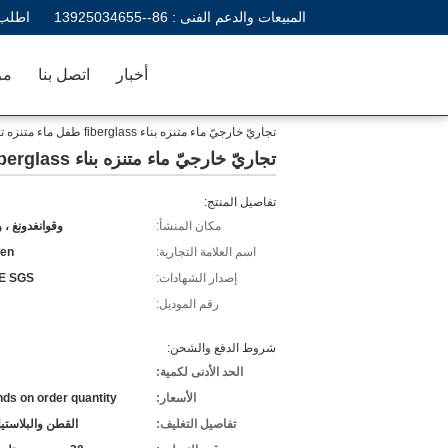
المبيعات والدعم الفنى :
86--13925034655
اطلب 
أخبار
اتصل بنا
مر
تجاريّ خارجيّ ماء متنزه بناء fiberglass طفل ماء متنزه تجهيز
تجاريّ خارجيّ ماء متنزه بناء fiberglass طفل ماء متنزه تجهيز
تفاصيل المنتج:
مكان المنشأ:
وقوانغدونغ ، 
اسم العلامة التجارية:
en
إصدار الشهادات:
E SGS
رقم الموديل:
شروط الدفع والشحن:
الحد الأدنى لكمية:
الأسعار:
ds on order quantity
تفاصيل التغليف:
القطن والبلاستي