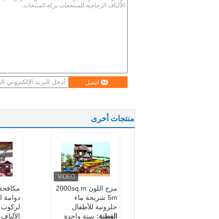
اتصل
منتجات أخرى
مزج اللون 2000sq.m
مكافحة 
5m شريحة ماء
دوامة ا
حلزونية للأطفال
لركوب 
الفطنة:
سنة واحدة
الألياف