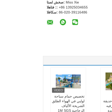
Miss Xie
اتصل شخص:
+86 13925034655
الهاتف ::
86-020-39116486
الفاكس:
تخصيص حمام سباحة
حديقة
لولبي في الهواء الطلق
رفيه
الشريحة الألياف
دة
الزجاجية 1M SGS