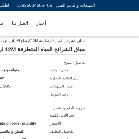
المبيعات والدعم الفنى :
86--13925034655
اطلب 
أخبار
اتصل بنا
مر
سباق الشرائح المياه المتطرفة 12M ارتفاع الألياف الزجاجية للمنتجعات بركة
سباق الشرائح المياه المتطرفة 12M ارتفاع الألياف الزجاجية للمنتجعات بركة
تفاصيل المنتج:
مكان المنشأ:
وقوانغدونغ ، 
اسم العلامة التجارية:
en
إصدار الشهادات:
E SGS
رقم الموديل:
8
شروط الدفع والشحن:
الحد الأدنى لكمية:
الأسعار:
ds on order quantity
تفاصيل التغليف:
القطن والبلاستي