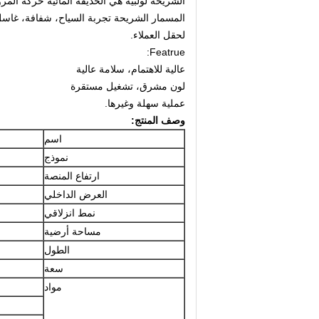
الشريحة لولبية هي الحديقة المائية حركة المرو
المسمار الشريحة تجربة السياح، شفافة، غاسل،
لحقل العملاء.
Featrue:
عالية للاهتمام، سلامة عالية
لون مشرق، تشغيل مستقرة
عملية سهلة وغيرها.
وصف المنتج:
اسم
نموذج
ارتفاع المنصة
العرض الداخلي
نمط انزلاقي
مساحة أرضية
الطول
سعة
مواد