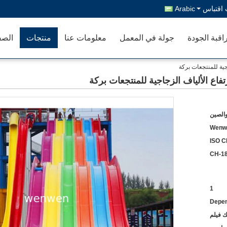
اقتباس
Arabic
اقبة الجودة
جولة في المعمل
معلومات عنا
منتجات
الصف
والصين
Wenw
ISO C
CH-1
1
Depen
ك فيلم