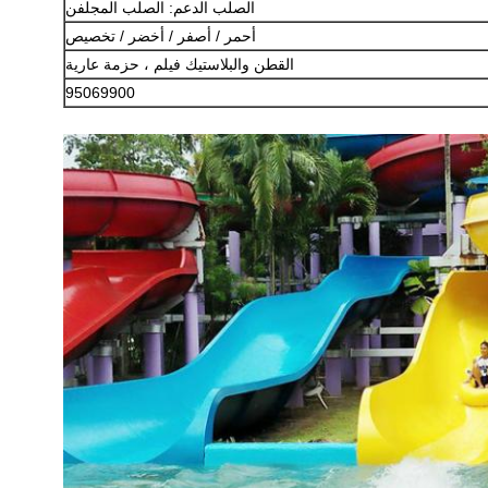
الصلب الدعم: الصلب المجلفن
أحمر / أصفر / أخضر / تخصيص
القطن والبلاستيك فيلم
، حزمة عارية
95069900