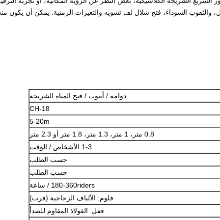
ر السريع الشريحة الكلاسيكية، بغض النظر عن الرؤية المكانية، أو تجربة الترفي
 والثقوب السوداء، فتح شلال لف تشويه والتغيرات الزمنية.
يمكن أن يكون منح
دوامة / أنبوب / فتح المياه الشريحة
CH-18
5-20m
0.8 متر، 1 متر، 1.3 متر، 1.8 متر أو 2.3 متر
1-3 الأشخاص / الوقت
حسب الطلب
حسب الطلب
180-360riders / ساعة
فلوم: الألياف الزجاجية (فرب)
قفل: الفولاذ المقاوم للصدأ