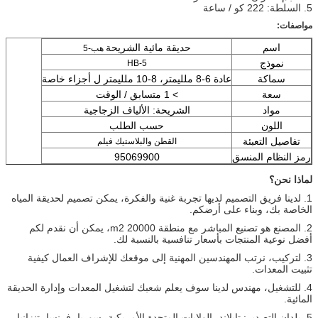
5. السلطة: 222 كو / ساعة
مواصفات:
اسم
حديقة مائية الشريحة
هب-5
نموذج
HB-5
سماكة
عادة 6-8 ملليمتر، 8-10 ملليمتر ل أجزاء خاصة
سعة
> 1 متسابق / الوقت
مواد
الشريحة: الألياف الزجاجية
اللون
حسب الطلب
تفاصيل التعبئة
القطن والبلاستيك فيلم
رمز النظام المنسق
95069900
لماذا نحن؟
1. لدينا فريق التصميم لديها تجربة غنية والفكرة، يمكن تصميم لحديقة المياه
الخاصة بك، وبناء على أرضكم.
2. المصنع هو تصنيع المباشر مع منطقة 20000 m2، يمكن أن نقدم لكم
أفضل نوعية المنتجات بأسعار تنافسية بالنسبة لك.
3. لتركيب، نرتب المهندسين المهنية إلى موقعك للإشراف العمال كيفية
تثبيت المعدات.
4. للتشغيل، مهندس لدينا سوف يعلم شعبك لتشغيل المعدات وإدارة الحديقة
المائية.
5. بلدان التصدير: تايلاند، الولايات المتحدة الأمريكية، سوريا، فرنسا، تنزانيا،