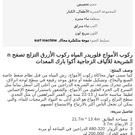
حجم:
تخصيص
المجموعة العمرية:
الأطفال، الكبار
منطقة:
ماء متنزه
اكتب:
ماء منزلق
اللون:
مزيج لون
موجة متكسّرة محاك
surf machine
تسليط الضوء:
,
ركوب الأمواج فلوريدر المياه ركوب الأزرق التزلج تصفح n
الشريحة للألياف الزجاجية أكوا بارك المعدات
وصف المنتج:
كما سمى جهاز محاكاة ركوب الأمواج، رش المياه من قبل نظام ضغط خاصة
الصنع والبخاخ، وتشكيل طبقة أو تدفق موحد رقيقة في سطح لوحة انزلاق،
عكس تتحرك بسرعة، ثم الشريحة الدراجين من أعلى إلى أسفل تماما مثل
التسرع إلى الجزء العلوي من الأمواج، والشعور باستمرار تصفح الإحساس
لطيفا.
مناسبة خاصة ل 13-22 سنة من العمر المراهقين أن مثل التحدي.
سطح التزلج ركوب الأمواج هو الذي أدلى به المواد البرمجيات للماء، والتي
يمكن أن تجعل الناس أكثر بالارتياح والاستمتاع أنفسهم.
تفاصيل سريعة:
1. مساحة الطابق: 21.7m * 13.4m
2. الارتفاع: 3.7m
3. تدفق الزوار: 320-480 الدراجين في الساعة أو مرنة
4. حجم الخزان: 200،000 لتر