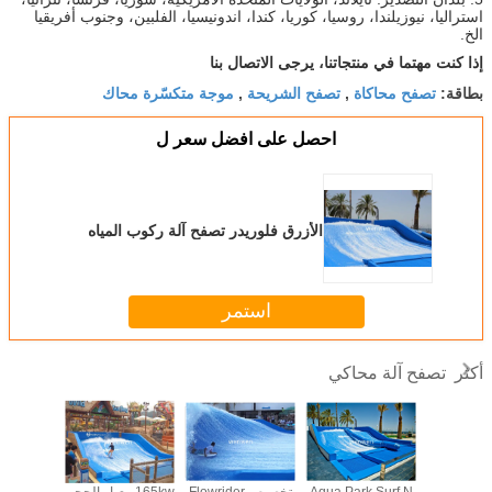
استراليا، نيوزيلندا، روسيا، كوريا، كندا، اندونيسيا، الفلبين، وجنوب أفريقيا
الخ.
إذا كنت مهتما في منتجاتنا، يرجى الاتصال بنا
تصفح محاكاة
تصفح الشريحة
موجة متكسّرة محاك
بطاقة:
,
,
احصل على افضل سعر ل
الأزرق فلوريدر تصفح آلة ركوب المياه
استمر
تصفح آلة محاكي
أكثر
 الحديقة
Aqua Park Surf N
تخصيص Flowrider
165kw معيار الحجم
الحديقة ال