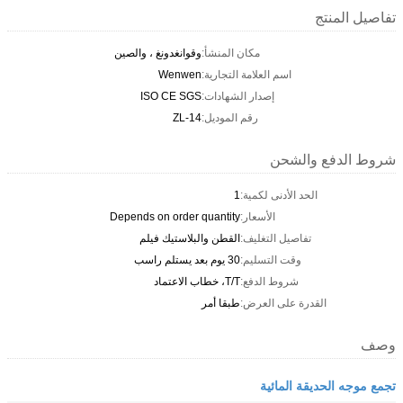
تفاصيل المنتج
مكان المنشأ:
وقوانغدونغ ، والصين
اسم العلامة التجارية:
Wenwen
إصدار الشهادات:
ISO CE SGS
رقم الموديل:
ZL-14
شروط الدفع والشحن
الحد الأدنى لكمية:
1
الأسعار:
Depends on order quantity
تفاصيل التغليف:
القطن والبلاستيك فيلم
وقت التسليم:
30 يوم بعد يستلم راسب
شروط الدفع:
T/T، خطاب الاعتماد
القدرة على العرض:
طبقا أمر
وصف
تجمع موجه الحديقة المائية