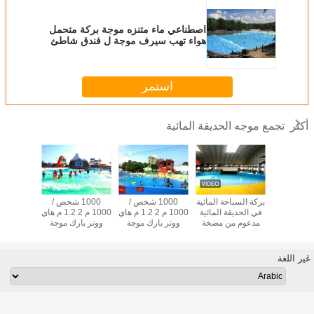
اصطناعي ماء متنزه موجة بركة متحمل
هواء تهب سيرف موجة ل فندق شاطئ
استمر
تجمع موجه الحديقة المائية
أكثر
جع هوليداي
بركة السباحة المائية
1000 شخص /
1000 شخص /
متنزه الألع
 موجة بركة
في الحديقة المائية
1000 م 2 1.2 م هاي
1000 م 2 1.2 م هاي
الاصطناعية
ة تسونامي
مدعوم من مضخة
ووتر بارك موجة
ووتر بارك موجة
موجة تهب ا
 البالغين
55KW
بركة للكبار
بركة للكبار
مو
أسرة
غير اللغة