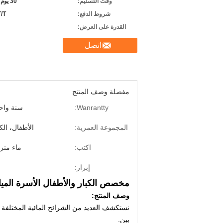
وقت التسليم:
30 يوم بعد يستلم راسب
شروط الدفع:
T/T، خطاب الا
القدرة على العرض:
اتصل
مفصلة وصف المنتج
Wanrantty:
سنة واح
المجموعة العمرية:
الأطفال، الكب
اكتب:
ماء منز
إبراز:
مخصص الكبار والأطفال الأسرة المياه
وصف المنتج:
نستكشف العديد من الشرائح المائية المختلفة 
بين.