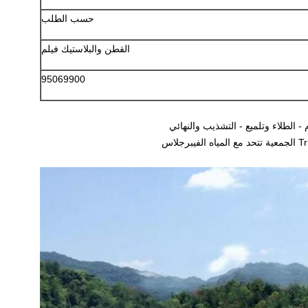
حسب الطلب
القطن والبلاستيك فيلم
95069900
- الطلاء وتلميع - التشذيب والنهائي