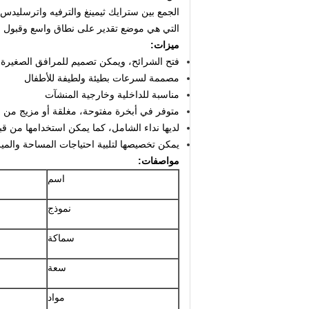
الجمع بين سترايك ثيمينغ والترفيه واترسليدس 
التي هي موضع تقدير على نطاق واسع وقبول من 
ميزات:
فتح الشرائح، ويمكن تصميم للمرافق الصغيرة و
مصممة لسرعات بطيئة ولطيفة للأطفال
مناسبة للداخلية وخارجية المنشآت
متوفر في أبخرة مفتوحة، مغلقة أو مزيج من ال
لديها نداء الشامل، كما يمكن استخدامها من قب
يمكن تخصيصها لتلبية احتياجات المساحة والميزا
مواصفات:
اسم
نموذج
سماكة
سعة
مواد