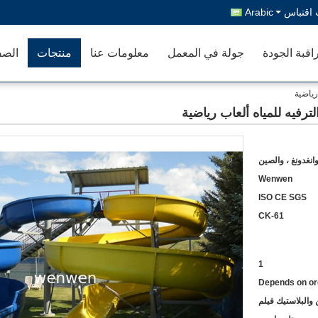
اقتباس
Arabic
اقبة الجودة
جولة في المعمل
معلومات عنا
منتجات
الصف
رياضية
فيه للمياه ألعاب رياضية
انغدونغ ، والصين
Wenwen
ISO CE SGS
CK-61
1
Depends on or
والبلاستيك فيلم