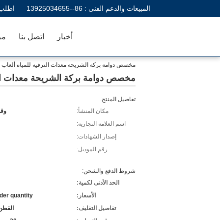
المبيعات والدعم الفنى :
86--13925034655
اطلب 
أخبار
اتصل بنا
مر
مخصص دوامة بركة الشريحة معدات الترفيه للمياه ألعاب 
مخصص دوامة بركة الشريحة معدات التر
تفاصيل المنتج:
مكان المنشأ:
وقو
اسم العلامة التجارية:
إصدار الشهادات:
رقم الموديل:
شروط الدفع والشحن:
الحد الأدنى لكمية:
الأسعار:
der quantity
تفاصيل التغليف:
القطن 