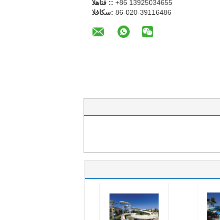
+86 13925034655
الهاتف ::
86-020-39116486
الفاكس: