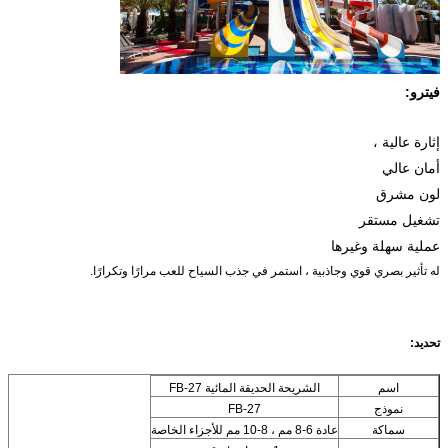
فيترو:
إثارة عالية ،
أمان عالي
لون مشرق
تشغيل مستقر
عملية سهلة وغيرها
له تأثير بصري قوي وجاذبية ، استمر في جذب السياح للعب مرارًا وتكرارًا.
تحديد:
اسم
الشريحة الحديقة المائية FB-27
نموذج
FB-27
سماكة
عادة 6-8 مم ، 8-10 مم للأجزاء الخاصة