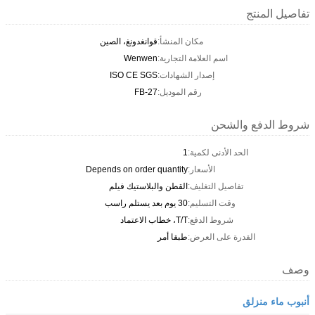
تفاصيل المنتج
مكان المنشأ:
قوانغدونغ، الصين
اسم العلامة التجارية:
Wenwen
إصدار الشهادات:
ISO CE SGS
رقم الموديل:
FB-27
شروط الدفع والشحن
الحد الأدنى لكمية:
1
الأسعار:
Depends on order quantity
تفاصيل التغليف:
القطن والبلاستيك فيلم
وقت التسليم:
30 يوم بعد يستلم راسب
شروط الدفع:
T/T، خطاب الاعتماد
القدرة على العرض:
طبقا أمر
وصف
أنبوب ماء منزلق