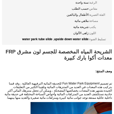
الرغبة:
سنة واحدة
مقاس:
حسب الطلب
الفئة العمرية:
الأطفال والبالغين
مساحة:
ملاهي مائية
يكتب:
شريحة مائية
اللون:
زاهى الألوان
water park tube slide
upside down water slide
تسليط الضوء:
,
الشريحة المياه المخصصة للجسم لون مشرق FRP
معدات أكوا بارك كبيرة
وصف المنتج:
تم تصميم Fun Water Park Equipment للحديقة المائية الترفيهية العائلية ، وقد قمنا
بتركيب هذه المعدات في العديد من المتنزهات المائية وتلقينا الكثير من التعليقات
الجيدة.تشتهر هذه المعدات بخصائصها المضحكة ، ويمكن أن تجعل متنزهك المائي أكثر
جاذبية.نستكشف العديد من المنزلقات المائية وأحواض السباحة المختلفة في حديقة مائية
داخلية عائلية ممتعة.توجد جوانب مائية كبيرة ومنزلقات مائية صغيرة والعديد منها بينهما.