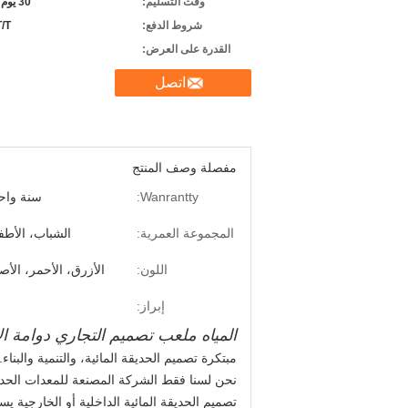
وقت التسليم:
30 يوم بعد يستلم راسب
شروط الدفع:
T/T، خطاب الا
القدرة على العرض:
اتصل
مفصلة وصف المنتج
Wanrantty:
سنة واح
المجموعة العمرية:
الشباب، الأطف
اللون:
الأزرق، الأحمر، الأص
إبراز:
المياه ملعب تصميم التجاري دوامة ال
مبتكرة تصميم الحديقة المائية، والتنمية والبناء.
نحن لسنا فقط الشركة المصنعة للمعدات الحديقة
تصميم الحديقة المائية الداخلية أو الخارجية ي