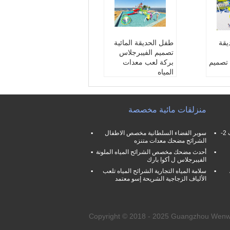
يقة
طفل الحديقة المائية
تصميم الفيبرجلاس
 تصميم
بركة لعب معدات
المياه
ة واح
اسم:
تصميم الحديقة ال
مائية للأطفال
زجاجية
مواد:
الألياف الزجاجية
منزلقات مائية مخصصة
ية:
ال
اللون:
حسب الطلب
بحجم:
حسب الطلب
ه
فامليلي حمام سباحة منزلقات مائية فرب 2-
سوبر الفضاء السلطانية مخصص الاطفال
الشرائح مضحك معدات متنزه
أحدث مضحك مخصص الشرائح المياه الملونة
الفيبرجلاس ل أكوا بارك
سلامة المياه التجارية الشرائح المياه تلعب
الألياف الزجاجية الشريحة إسو معتمد
Copyright © 2018 - 2025 Guangzhou Wenwen Sp.