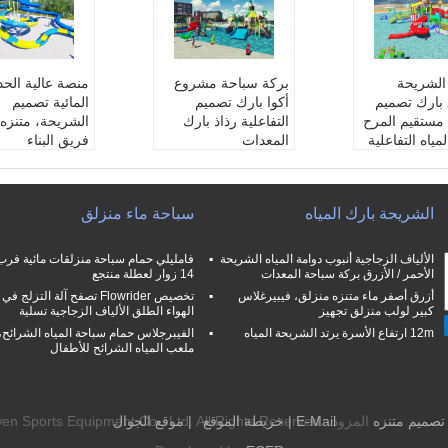
الشريحة
بركة سباحة مشروع
منصة عالية الحد
بارك تصميم
أكوا بارك تصميم
المائية تصميم
 مستقيم المرح
التفاعلية رذاذ بارك
الشريحة، متنزه
ياه التفاعلية
المعدات
فريق البناء
Wanr
سنة واح
Wanrantty:
سنة واح
Wanrantty:
سن
دة
دة
ألياف الزجاجية
مواد:
الألياف الزجاجية
مواد:
الألياف ال
الشريحة بارك المياه
سباحة ماء منزلق
ة العمرية:
ال
المجموعة العمرية:
ال
المجموعة العمر
لأطفال
شباب، الأطفال
شباب، الأطفال
ماء متنزه
منطقة:
ماء متنزه
منطقة:
ماء متنز
الألياف الزجاجية أنبوب دوامة المياه الشريحة
الأحمر / الأزرق بركة سباحة المعدات
14 زوار لعطلة منتجع
أزرق أصفر ماء متنزه منزلق، فيبيرغلاس
تخصيص Flowrider تصفح آلة التزلج في
كبير لولب منزلق تجهيز
الهواء الطلق الألياف الزجاجية تسلية
12m ارتفاع الأسرة يرتد الشريحة المياه
الفيبرجلاس حمام سباحة المياه الشرائح،
ملعب المياه الشرائح للأطفال
 تصميم متنزه
E-Mail
|
خريطة الموقع
| موقع الجوال
المزود. orts Equipment Co., Ltd. All Rights Reserved