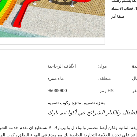
عتماد
طبقا أمر
دة
مواد:
الألياف الزجاجية
ال
منطقة:
ماء متنزه
فر
HS رمز:
95069900
متنزه تصميم
,
متنزه ركوب تصميم
اطفال والكبار الشرائح في أكوا ثيم بارك
 المائية ولكن أيضا مصمم والبناء ل واتيربارك.
لا نستطيع ان نقدم خدمة الشبا
ساعد على تحديد العلامة التجارية الخاصة بك مع مبدع في الهواء الطلق ركوب الميا