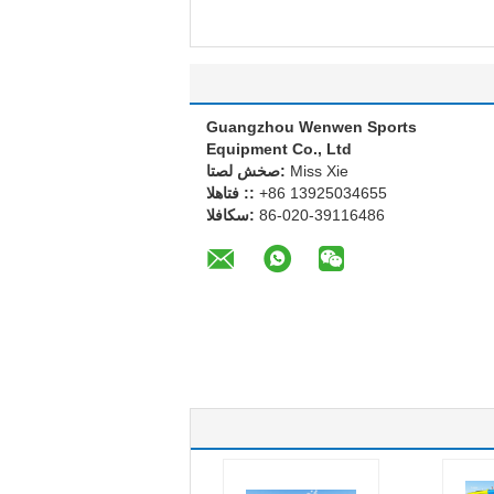
Guangzhou Wenwen Sports
Equipment Co., Ltd
Miss Xie
اتصل شخص:
+86 13925034655
الهاتف ::
86-020-39116486
الفاكس: