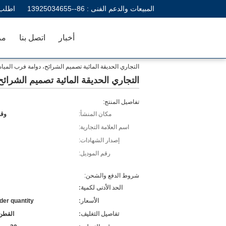
المبيعات والدعم الفنى :
86--13925034655
اطلب 
أخبار
اتصل بنا
مر
التجاري الحديقة المائية تصميم الشرائح، دوامة فرب الميا
التجاري الحديقة المائية تصميم الشرائ
تفاصيل المنتج:
مكان المنشأ:
وقو
اسم العلامة التجارية:
إصدار الشهادات:
رقم الموديل:
شروط الدفع والشحن:
الحد الأدنى لكمية:
الأسعار:
der quantity
تفاصيل التغليف:
القطن 