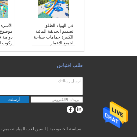
في الهواء الطلق
الأسرة 
تصميم الحديقة المائية
موضوع 
الكبيرة حمامات سباحة
دوامة /
لجميع الأعمار
ركوب الم
Wanrantty:
سنة واح
antty:
دة
دة
مواد:
الألياف الزجاجية
مواد:
ال
طلب اقتباس
المجموعة العمرية:
ال
المجموع
شباب، إبنة
شباب، ا
منطقة:
ماء متنزه
منطقة:
أرسلت
سياسة الخصوصية
|
الصين لعب المياه تصميم ،