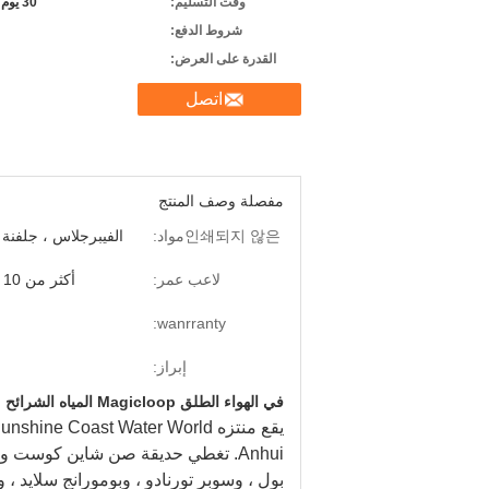
وقت التسليم:
30 يوم بعد يستلم راسب
شروط الدفع:
القدرة على العرض:
اتصل
مفصلة وصف المنتج
인쇄되지 않은مواد:
الفيبرجلاس ، جلفنة
لاعب عمر:
أكثر من 10 سنوات
wanrranty:
إبراز:
في الهواء الطلق Magicloop المياه الشرائح مشروع حالة من صن شاين كوست ووتر وورلد بارك
Anhui.
تغطي حديقة صن شاين كوست ووتر وورلد
بول ، وسوبر تورنادو ، وبومورانج سلايد ، و