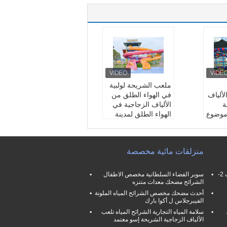
ملعب الشريحة لولبية
لألياف
في الهواء الطلق من
ة
الألياف الزجاجية في
 موضوع
الهواء الطلق لمدينة
الملاهي
زجاجية
مادة:
الألياف الزجاجية
ن
والصلب المجلفن
منزلقات مائية مخصصة
ب
اللون:
حسب طلب
ر من
عمر اللاعب:
أكثر من
10 سنوات odl
فامليلي حمام سباحة منزلقات مائية فرب 2-
سوبر الفضاء السلطانية مخصص الاطفال
مساحة:
ملاهي
الشرائح مضحك معدات متنزه
أحدث مضحك مخصص الشرائح المياه الملونة
الفيبرجلاس ل أكوا بارك
سلامة المياه التجارية الشرائح المياه تلعب
الألياف الزجاجية الشريحة إسو معتمد