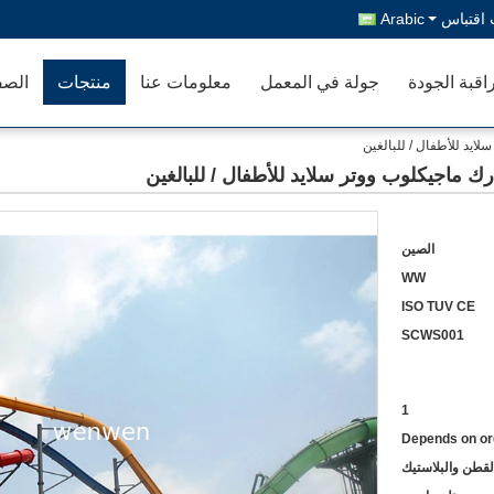
اقتباس
Arabic
اقبة الجودة
جولة في المعمل
معلومات عنا
منتجات
الصف
يد للأطفال / للبالغين
ماجيكلوب ووتر سلايد للأطفال / للبالغين
الصين
WW
ISO TUV CE
SCWS001
1
Depends on or
لقطن والبلاستيك