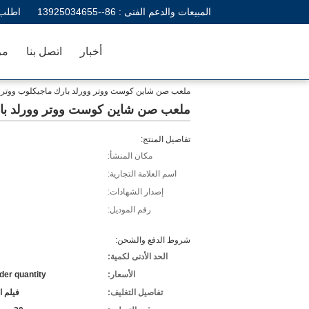
المبيعات والدعم الفنى :
86--13925034655
اطلب 
أخبار
اتصل بنا
مر
ملعب صن شاين كوست ووتر وورلد بارك ماجيكلوب ووتر سلا
ملعب صن شاين كوست ووتر وورلد بارك 
تفاصيل المنتج:
مكان المنشأ:
اسم العلامة التجارية:
إصدار الشهادات:
رقم الموديل:
شروط الدفع والشحن:
الحد الأدنى لكمية:
الأسعار:
der quantity
تفاصيل التغليف:
فيلم ا