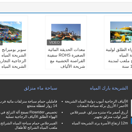
اء الطلق لولبية
معدات الحديقة المائية
سوبر بوميرانج
 المياه
الصغيرة ROHS سفينة
الشريحة المياه ا
 ملعب لمدينة
القراصنة الخشبية مع
الزجاجية التجاري
ملاهي 1 سنة
شريحة الألياف
الشريحة المياه
Wan
الزجاجية
الحديقة المائية
فيبرجلاس ، جل
اسم:
معدات الملاهي ا
مادة:
الألياف ال
صلب
لمائية سفينة القراصنة
والصلب المجلف
الشريحة بارك المياه
سباحة ماء منزلق
سب الطلب
الخشبية
اللون:
حسب طل
مر:
أكثر من 1
اللون:
لون مخصص
عمر اللاعب:
أكث
يكتب:
ملعب مائي خار
10 سنوات odl
الألياف الزجاجية أنبوب دوامة المياه الشريحة
ملعب تسلية
جي
مساحة:
ملاهي
الأحمر / الأزرق بركة سباحة المعدات
14 زوار لعطلة منتجع
مادة:
الألياف الزجاجية
أزرق أصفر ماء متنزه منزلق، فيبيرغلاس
تخصيص Flowrider تصفح آلة التزلج في
كبير لولب منزلق تجهيز
الهواء الطلق الألياف الزجاجية تسلية
12m ارتفاع الأسرة يرتد الشريحة المياه
الفيبرجلاس حمام سباحة المياه الشرائح،
ملعب المياه الشرائح للأطفال