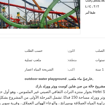
L / C ، T / T
طبقا أمر
 الصلب
اللون:
حسب الطلب
منطقة:
ملعب تسلية
1 سنة
اكتب:
الشريحة المياه اعصار
,خارجيّ ماء ملعب
,
outdoor water playground
يقع منتزه Hefei Sunshine Coast Water World بجوار منتزه التراث الثقافي الصيني غير ا
 مساحة 150 فدانًا.
تشمل المرحلة الأولى من المشروع بشكل
زاوية المياه العملاقة بوميرانج ، والوعاء الهوائي العملاق ، وقرية سوبر