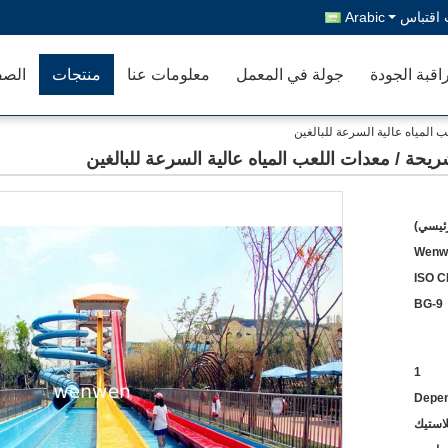
اقتباس
Arabic
اقبة الجودة
جولة في المعمل
معلومات عنا
منتجات
الصف
ب المياه عالية السرعة للبالغين
شريحة / معدات اللعب المياه عالية السرعة للبالغين
رئيسي)
Wenw
ISO C
BG-9
1
Depen
لاستيك