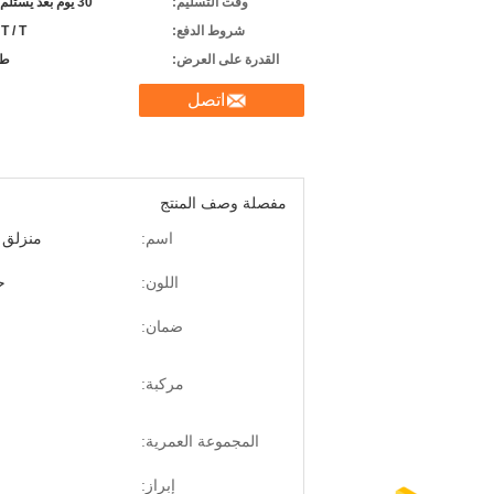
وقت التسليم:
30 يوم بعد يستلم راسب
شروط الدفع:
 T / T
القدرة على العرض:
طب
اتصل
مفصلة وصف المنتج
اسم:
منزلق high speed
اللون:
ح
ضمان:
مركبة:
المجموعة العمرية:
إبراز: