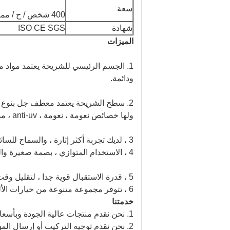
سعة
400 شخص / ح / ممر
شهادة
ISO CE SGS
الميزات
1. الجسم الرئيسي للشريحة يعتمد مواد مركبة FRP عالية الأداء ، والتي تتم بواسطة عجينة مصنوعة يدويًا.
ودائمة.
ولها خصائص نعومة ، نعومة ، anti-uv ، مضاد للبهوت وما شابه ؛
3 ، لديك تجربة أكثر إثارة ، والسماح للسائحين يلعبون وما زالوا يريدون تكرار اللعب.
4 ، الاستخدام المتوازي ، بصمة صغيرة والتوفير في التكاليف ؛
5 ، قدرة الاستقبال قوية جدا ، لتقليل وقت الانتظار من السياح ، والتي هي جذابة للغاية
6 ، تتوفر مجموعة متنوعة من خيارات الألوان والتركيبات.
خدمتنا
1. نحن نقدم منتجات عالية الجودة وبأسعار تنافسية
2. نحن نقدم توجيه التركيب أو إرسال المهندسين إلى موقعك للإشراف على العاملين لديك لتثبيت المعدات.