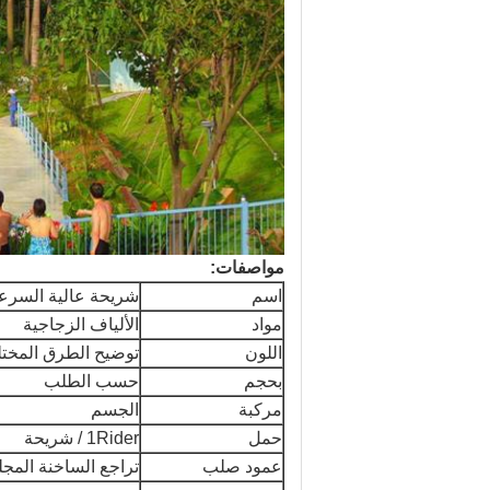
مواصفات:
اسم
شريحة عالية السرع
مواد
الألياف الزجاجية
اللون
توضيح الطرق المختل
بحجم
حسب الطلب
مركبة
الجسم
حمل
1Rider / شريحة
عمود صلب
تراجع الساخنة المج