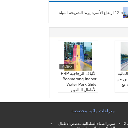
12m ارتفاع الأسرة يرتد الشريحة المياه
مائية
الألياف الزجاجية FRP
ين من
Boomerang Indoor
 مع
Water Park Slide
للأطفال البالغين
ياه قو
اسم:
الشريحة المياه ب
الزجاج
وميرانج
مواد:
الألياف الزجاجية
منزلقات مائية مخصصة
صص
اللون:
حسب الطلب
زجاجية
بحجم:
حسب الطلب
0.6 م
فامليلي حمام سباحة منزلقات مائية فرب 2-
سوبر الفضاء السلطانية مخصص الاطفال