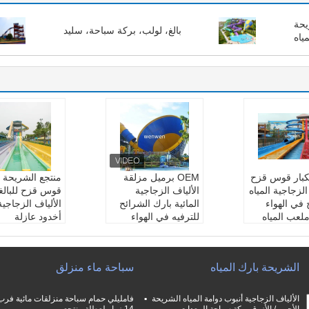
يحة
بالغ، لولب، بركة سباحة، سليد
مياه
 الكبار قوس قزح
OEM برميل مزلقة
منتجع الشريحة ال
الزجاجية المياه
الألياف الزجاجية
قوس قزح للبالغ
 في الهواء
المائية بارك الشرائح
الألياف الزجاجية
لعب المياه
للترفيه في الهواء
أخدود عازلة
يحة المياه قو
الطلق
اسم:
شريحة الم
لألياف الزجاج
اسم:
برميل وزلاجة ال
س قزح الألياف 
شرائح
ية f
الشريحة بارك المياه
سباحة ماء منزلق
لعب مائي خار
اللون:
لون مخصص
اللون:
لون مخ
يكتب:
ملعب مائي خار
مواد:
الألياف ال
ألياف الزجاجية
جي
عرض الشريحة:
الألياف الزجاجية أنبوب دوامة المياه الشريحة
الشريحة:
5-15
مواد:
الألياف الزجاجية
/ حارة