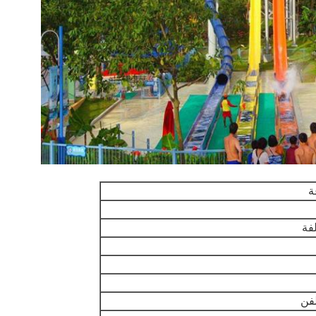
ة
فة
لفن