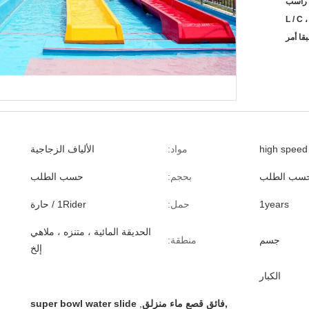
L / C ،
قا أمر
مواد:
الألياف الزجاجية
سب الطلب
بحجم:
حسب الطلب
1years
حمل:
1Rider / حارة
الحديقة المائية ، متنزه ، ملاهي
جسم
منطقة:
إلخ
الكبار
,فائق قصع ماء منزلق
,
super bowl water slide