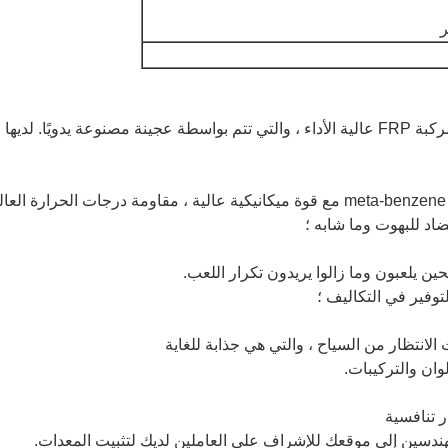
لديها 
2. سطح الشريحة يعتمد معطف جل بنوع meta-benzene مع قوة ميكانيكية عالية ، مقاومة 