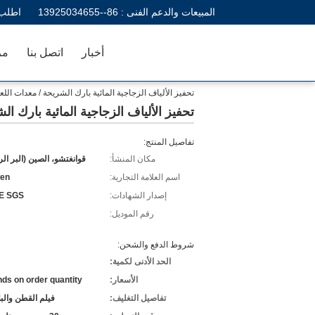
المبيعات والدعم الفنى :
86--13925034655
اطلب 
أخبار
اتصل بنا
مر
تحفيز الألياف الزجاجية المائية بارك الشريحة / معدات اللع
تحفيز الألياف الزجاجية المائية بارك ال
تفاصيل المنتج:
مكان المنشأ:
قوانغتشو، الصين (البر ال
اسم العلامة التجارية:
en
إصدار الشهادات:
E SGS
رقم الموديل:
شروط الدفع والشحن:
الحد الأدنى لكمية:
الأسعار:
ds on order quantity
تفاصيل التغليف:
فيلم القطن والب