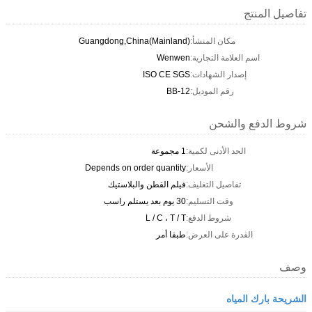
تفاصيل المنتج
مكان المنشأ:
Guangdong,China(Mainland)
اسم العلامة التجارية:
Wenwen
إصدار الشهادات:
ISO CE SGS
رقم الموديل:
BB-12
شروط الدفع والشحن
الحد الأدنى لكمية:
1 مجموعة
الأسعار:
Depends on order quantity
تفاصيل التغليف:
فيلم القطن والبلاستيك
وقت التسليم:
30 يوم بعد يستلم راسب
شروط الدفع:
L / C ، T / T
القدرة على العرض:
طبقا أمر
وصف
الشريحة بارك المياه