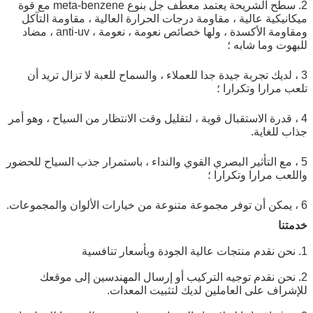
2. سطح الشريحة يعتمد معطف جل بنوع meta-benzene مع قوة
ميكانيكية عالية ، مقاومة درجات الحرارة العالية ، مقاومة التآكل
ومقاومة الأكسدة ، ولها خصائص نعومة ، نعومة ، anti-uv ، مضاد
للبهوت وما شابه ؛
3 ، لديك تجربة جيدة جدا للعملاء ، والسماح للعبة لا تزال تريد أن
تلعب مرارا وتكرارا ؛
4 ، قدرة الاستقبال قوية ، لتقليل وقت الانتظار من السياح ، وهو أمر
جذاب للغاية.
5 ، مع التأثير البصري القوي والنداء ، باستمرار جذب السياح للحضور
واللعب مرارا وتكرارا ؛
6 ، يمكن أن توفر مجموعة متنوعة من خيارات الألوان والمجموعات.
خدمتنا
1. نحن نقدم منتجات عالية الجودة وبأسعار تنافسية
2. نحن نقدم توجيه التركيب أو إرسال المهندسين إلى موقعك
للإشراف على العاملين لديك لتثبيت المعدات.