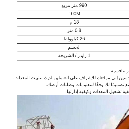
990 متر مربع
100M
18 م
0.8 متر
26 كيلوواط
الجسم
1 رايدر / الشريحة
ع تصميمًا لك وفقًا لمعلومات وطلبات أرضك.