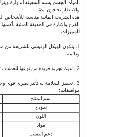
المياه.
الجسم يشبه السفينة الدوارة وينزل
والانتظار يخافون أيضًا.
هذه الشريحة المائية مناسبة للأشخاص ال
الفرح والإثارة في الحديقة المائية بأكملها.
المميزات
1. يتكون الهيكل الرئيسي للشريحة من مادة FRP خفيفة النقل ، والتي يتم تصنيعها بواسطة معجون مصنوع يدويًا.
ودائمة.
2 ، لديك تجربة فريدة من نوعها للعملاء ، تتيح لك اللعب وما زلت ترغب في اللعب مرارا وتكرارا.
3 ، تحفيز السلامة له تأثير بصري قوي وجاذبية ، باستمرار جذب السياح للحضور واللعب مرارا وتكرارا.
مواصفات:
اسم المنتج
نموذج
اللون
مواد
دعم الصلب