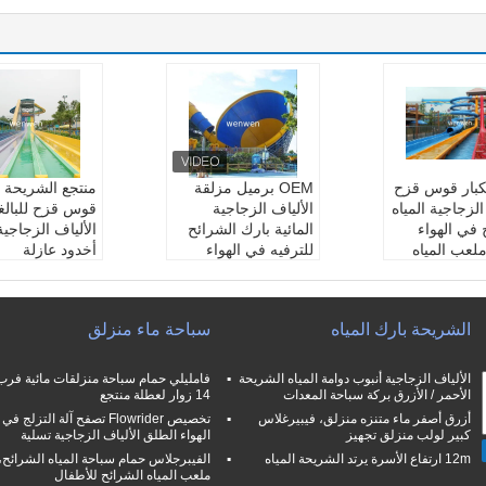
 الكبار قوس قزح
OEM برميل مزلقة
منتجع الشريحة ال
الزجاجية المياه
الألياف الزجاجية
قوس قزح للبالغ
 في الهواء
المائية بارك الشرائح
الألياف الزجاجية
لعب المياه
للترفيه في الهواء
أخدود عازلة
يحة المياه قو
الطلق
اسم:
شريحة الم
لألياف الزجاج
اسم:
برميل وزلاجة ال
س قزح الألياف 
شرائح
ية f
الشريحة بارك المياه
سباحة ماء منزلق
لعب مائي خار
اللون:
لون مخصص
اللون:
لون مخ
يكتب:
ملعب مائي خار
مواد:
الألياف ال
ألياف الزجاجية
جي
عرض الشريحة:
الألياف الزجاجية أنبوب دوامة المياه الشريحة
الشريحة:
5-15
مواد:
الألياف الزجاجية
/ حارة
الأحمر / الأزرق بركة سباحة المعدات
14 زوار لعطلة منتجع
ب الطلب
أزرق أصفر ماء متنزه منزلق، فيبيرغلاس
تخصيص Flowrider تصفح آلة التزلج في
كبير لولب منزلق تجهيز
الهواء الطلق الألياف الزجاجية تسلية
12m ارتفاع الأسرة يرتد الشريحة المياه
الفيبرجلاس حمام سباحة المياه الشرائح،
ملعب المياه الشرائح للأطفال