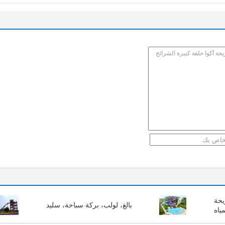
يحة
بالغ، لولب، بركة سباحة، سليد
مياه