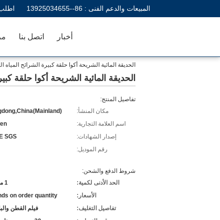
المبيعات والدعم الفنى :
86--13925034655
اطلب 
أخبار
اتصل بنا
مر
الحديقة المائية الشريحة أكوا حلقة كبيرة الشرائح المياه ا
الحديقة المائية الشريحة أكوا حلقة كبير
تفاصيل المنتج:
مكان المنشأ:
dong,China(Mainland)
اسم العلامة التجارية:
en
إصدار الشهادات:
E SGS
رقم الموديل:
شروط الدفع والشحن:
الحد الأدنى لكمية:
1 مجموعة
الأسعار:
ds on order quantity
تفاصيل التغليف:
فيلم القطن والب