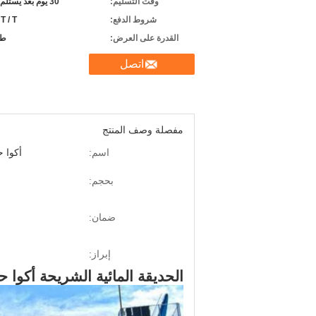
وقت التسليم:
30 يوم بعد يستلم راسب
شروط الدفع:
 T / T
القدرة على العرض:
طب
اتصل
مفصلة وصف المنتج
اسم:
أكوا 
بحجم:
ضمان:
إبراز:
الحديقة المائية الشريحة أكوا ح