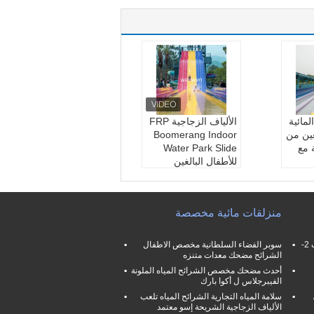
مائية
الألياف الزجاجية FRP
ين من
Boomerang Indoor
 مع
Water Park Slide
للأطفال البالغين
ياه قو
اسم:
الشريحة المياه ب
الزجاج
وميرانج
مواد:
الألياف الزجاجية
منزلقات مائية مخصصة
صص
اللون:
حسب الطلب
زجاجية
بحجم:
حسب الطلب
0.6 م
فامليلي حمام سباحة منزلقات مائية فرب 2-
سوبر الفضاء السلطانية مخصص الاطفال
الشرائح مضحك معدات متنزه
أحدث مضحك مخصص الشرائح المياه الملونة
الفيبرجلاس ل أكوا بارك
سلامة المياه التجارية الشرائح المياه تلعب
الألياف الزجاجية الشريحة إسو معتمد