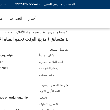
المبيعات والدعم الفنى :
86--13925034655
اطلب 
أخبار
اتصل بنا
مر
1 متسابق / مزيج الوقت تجمع المياه الألياف الزجاجية
1 متسابق / مزيج الوقت تجمع المياه الألياف الزجاجية
تفاصيل المنتج:
مكان المنشأ:
قوانغدونغ ،
اسم العلامة التجارية:
en
إصدار الشهادات:
E SGS
رقم الموديل:
شروط الدفع والشحن:
الحد الأدنى لكمية:
الأسعار:
ds on order quantity
تفاصيل التغليف: