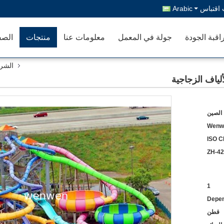
اقتباس
Arabic
اقبة الجودة
جولة في المعمل
معلومات عنا
منتجات
الصف
الشري
 الصين
Wenw
ISO C
ZH-42
1
Depen
قطن