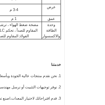
عرض
3-4 م
عمق
1 م
وحدة
مضخة ضغط الهواء ، ترشيح
الطاقة
والاكسسوار
الفولاذ المقاوم للصد
خدمتنا
1. نحن نقدم منتجات عالية الجودة وبأسعار تنافسية
2. نوفر توجيهات التثبيت أو نرسل مهندسين إلى موقعك للإشراف على العاملين لديك لتركيب المعدات.
3. قدم اقتراحاتك لاختيار المعدات.اصنع تصميمًا لك وفقًا لمعلومات وطلبات أرضك.