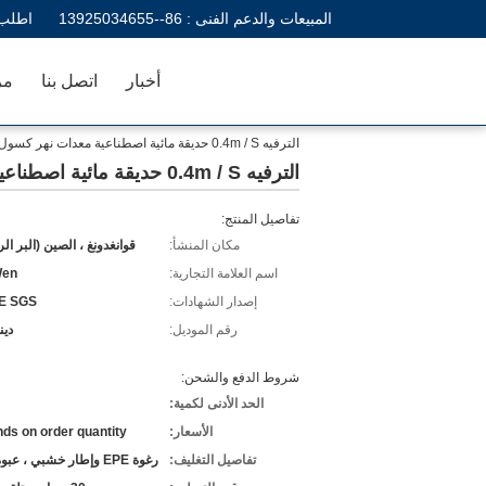
المبيعات والدعم الفنى :
86--13925034655
اطلب 
أخبار
اتصل بنا
مر
الترفيه 0.4m / S حديقة مائية اصطناعية معدات نهر كسول
الترفيه 0.4m / S حديقة مائية اصطناعية معدات نهر كسول
تفاصيل المنتج:
مكان المنشأ:
قوانغدونغ ، الصين (البر ال
اسم العلامة التجارية:
en
إصدار الشهادات:
E SGS
رقم الموديل:
دينا
شروط الدفع والشحن:
الحد الأدنى لكمية:
الأسعار:
ds on order quantity
تفاصيل التغليف:
رغوة EPE وإطار خشبي ، عبوة عارية