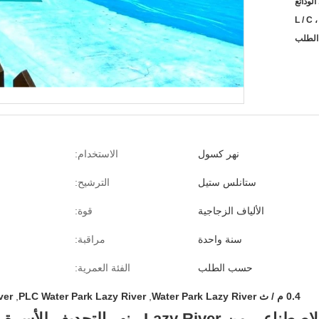
L / C ،
لطلب
نهر كسول
الاستخدام:
ستانلس ستيل
الترشيح:
الألياف الزجاجية
قوة:
سنة واحدة
مراقبة:
حسب الطلب
الفئة العمرية:
0.4 م / ث Water Park Lazy River
,
PLC Water Park Lazy River
,
ver
Laz ، نهر التجديف للأسرة