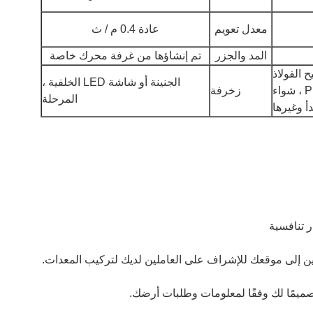
معدل تعويم
عادة 0.4 م / ث
المد والجزر
تم إنشاؤها من غرفة محرك خاصة
 الفولاذ
الجنينة أو شاشة LED الخلفية ،
المقاوم للصدأ ، تحكم PLC ، شواء
زخرفة
المرحلة
أ وغيرها
اترك رسالة