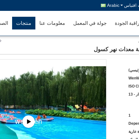
اقتباس
Arabic
اقبة الجودة
جولة في المعمل
معلومات عنا
منتجات
الصف
رئيسي)
WenW
ISO C
ر - 13
1
Depen