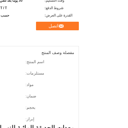
وقت التسليم:
30 يوما بعد تلقي الودائع
شروط الدفع:
 T / T
القدرة على العرض:
حسب ا
اتصل
مفصلة وصف المنتج
اسم المنتج:
مستلزمات:
مواد:
ضمان:
بحجم:
إبراز:
معدات الحديقة المائية للنهر الاصطناعي من y River