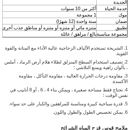
ة
لحياة
أكثر من 10 سنوات
1 مجموعة
سنة واحدة (12 شهرًا)
متنزه مائي أو متنزه أو متنزه أو مناطق جذب أخرى
ة مناسبة
بالغ / مراهق / عائلة
ريحة تستخدم الألياف الزجاجية عالية الأداء مع المتانة والقوة
نيف استخدام السطح المنزلق لطلاء هلام أرض الرماد ، أملس
ن زاهية ويمنع التلاشي ؛
اومة درجات الحرارة العالية ، مقاومة التآكل ، مقاومة
ة.
4. تحتاج فقط مساحة صغيرة ، ويمكن بناء 4 ، 6 ، أو 8 أنابيب في
وقت ؛
 قوس قزح المياه الشرائح