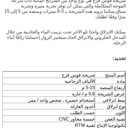
قوس قزح هي نوع واحد من الشرائح المائية ذات سرعة
المتكاملة والتي يمكن أن توفر تجربة مثيرة وتجربة
سباق.يمكننا تزويد هذه الشريحة بـ 3-8 ممرات ومنصة من 5 إلى 15
فقًا لطلبك.
لانزلاق واحدًا تلو الآخر تحت تزييت الماء والجاذبية من خلال
الحلزوني والانزلاق الحاد.سيختبر الزوار إحساسًا رائعًا أثناء
منتج
شريحة قوس قزح
الألياف الزجاجية
 المنصة
5-15 م
لشريحة
0.6 م / حارة
زلاقي
استخدام حصيرة ، شخص واحد / ممر
لاق
أخدود العازلة
حسب الطلب
العفن
خمسة محاور CNC
يا الإنتاج
تقنية RTM