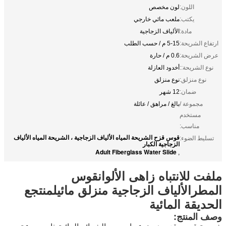
اللون:
لون مخصص
يكتب:
ملعب مائي خارجي
مادة:
الألياف الزجاجية
الشريحة:
5-15 م / حسب الطلب
شريحة:
0.6 م / حارة
لشريحة::
أخدود العازلة
ع منزلق:
نوع منزلق
ضمان:
12 شهر
جموعة /
بالغ / مراهق / عائلة
مستخدم
مناسب:
قوس قزح الشريحة المياه الألياف الزجاجية ، الشريحة المياه الألياف
 الضوء:
الزجاجية الكبار
Adult Fiberglass Water Slide
,
للانتباه
زاهى الألوان
قوس
ر
الألياف الزجاجية
منزلق مائي
لمنتجع
قة المائية
لمنتج: