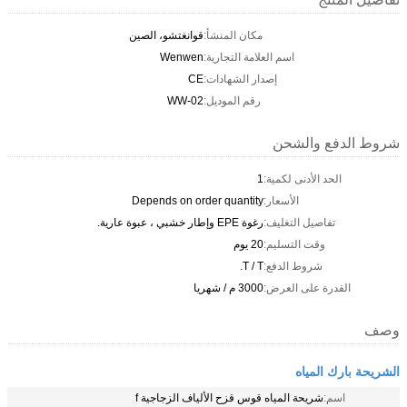
مكان المنشأ:
قوانغتشو، الصين
اسم العلامة التجارية:
Wenwen
إصدار الشهادات:
CE
رقم الموديل:
WW-02
الدفع والشحن
الحد الأدنى لكمية:
1
الأسعار:
Depends on order quantity
تفاصيل التغليف:
رغوة EPE وإطار خشبي ، عبوة عارية.
وقت التسليم:
20 يوم
شروط الدفع:
T / T.
القدرة على العرض:
3000 م / شهريا
 بارك المياه
اسم:
شريحة المياه قوس قزح الألياف الزجاجية f