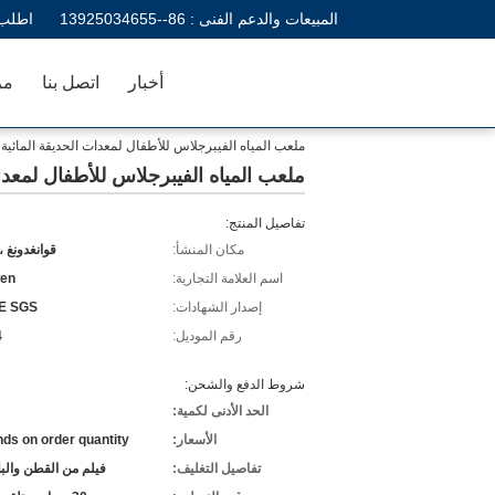
المبيعات والدعم الفنى :
86--13925034655
اطلب 
أخبار
اتصل بنا
مر
ملعب المياه الفيبرجلاس للأطفال لمعدات الحديقة المائي
ملعب المياه الفيبرجلاس للأطفال لمعدا
تفاصيل المنتج:
مكان المنشأ:
قوانغدونغ ،
اسم العلامة التجارية:
en
إصدار الشهادات:
E SGS
رقم الموديل:
4
شروط الدفع والشحن:
الحد الأدنى لكمية:
الأسعار:
ds on order quantity
تفاصيل التغليف:
فيلم من القطن والب