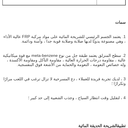
سمات
1. يعتمد الجسم الرئيسي للشريحة المائية على مواد مركبة FRP عالية الأداء
، وهي مصنوعة يدويًا.لديها صلابة وصلابة قوية جدا ، وآمنة ودائمة.
2. سطح المنزلق يعتمد طبقة جل من نوع meta-benzene مع قوة ميكانيكية
عالية ، مقاومة درجات الحرارة العالية ، مقاومة التآكل ومقاومة الأكسدة ،
وله خصائص النعومة ، النعومة والحماية من الأشعة فوق البنفسجية.
3 ، لديك تجربة فريدة للعملاء ، دع المسرحية لا تزال ترغب في اللعب مرارًا
وتكرارًا ؛
4 ، لتقليل وقت انتظار السياح ، وجذب الشعبية إلى حد كبير ؛
تطبيق
الشريحة الحديقة المائية