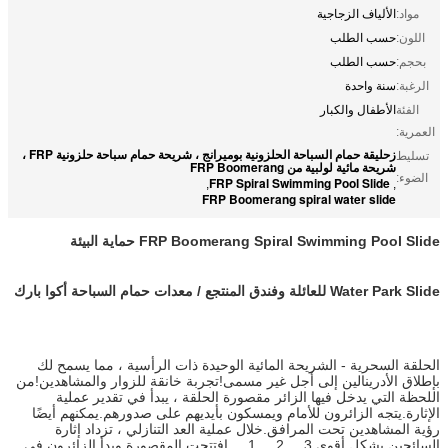
مواد:
الألياف الزجاجية
اللون:
حسب الطلب
بحجم:
حسب الطلب
الرغبة:
سنة واحدة
الفئة
الأطفال والكبار
العمرية:
زحليقة حمام السباحة الحلزونية بوميرانج ، شريحة حمام سباحة حلزونية FRP ،
تسليط
شريحة مائية لولبية من FRP Boomerang
الضوء:
FRP Spiral Swimming Pool Slide
,
,
FRP Boomerang spiral water slide
FRP Boomerang Spiral Swimming Pool Slide حماية البيئة
Water Park Slide للعائلة وفندق المنتجع / معدات حمام السباحة أكوا بارك
الحلقة السحرية - الشريحة المائية الوحيدة ذات الرأسية ، مما يسمح لك
بإطلاق الأدرينالين إلى أجل غير مسمى!تجربة خانقة للزوار والمشاهدين!من
اللحظة التي يدخل فيها الزائر مقصورة الحلقة ، يبدأ في تقدير عملية
الإثارة.يتجه الزائرون للأمام ويمسكون بأيديهم على صدورهم.يمكنهم أيضًا
رؤية المشاهدين تحت المرافق.خلال عملية العد التنازلي ، تزداد إثارة
السائحين بشكل أقوى.3 ... 2 ... 1 ... افتتحت المقصورة وبدأ الزائرون في