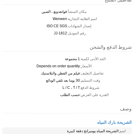
مكان المنشأ:
قوانغدونغ ، الصين
اسم العلامة التجارية:
Wenwen
إصدار الشهادات:
ISO CE SGS
رقم الموديل:
JJ-1812
شروط الدفع والشحن
الحد الأدنى لكمية:
1 مجموعة
الأسعار:
Depends on order quantity
تفاصيل التغليف:
فيلم من القطن والبلاستيك
وقت التسليم:
30 يوما بعد تلقي الودائع
شروط الدفع:
L / C ، T / T
القدرة على العرض:
حسب الطلب
وصف
الشريحة بارك المياه
اسم:
الشريحة المياه بوميرانج دفقة كبيرة