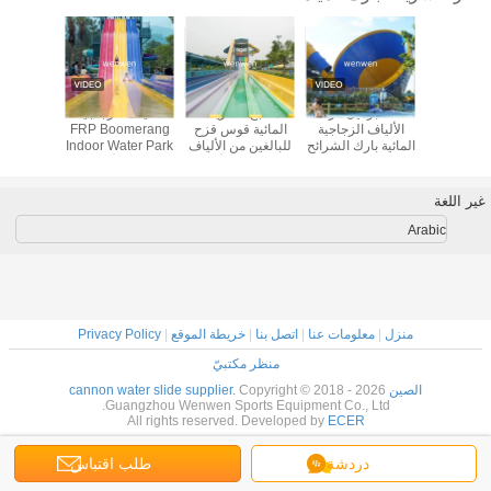
خصص جنبا
OEM برميل مزلقة
منتجع الشريحة
الألياف الزجاجية
12m ار
ب الشريحة
الألياف الزجاجية
المائية قوس قزح
FRP Boomerang
يرتد الشري
مياه
المائية بارك الشرائح
للبالغين من الألياف
Indoor Water Park
للترفيه في الهواء
الزجاجية مع أخدود
Slide للأطفال
الطلق
عازلة
البالغين
غير اللغة
Arabic
منزل
|
معلومات عنا
|
اتصل بنا
|
خريطة الموقع
|
Privacy Policy
منظر مكتبيّ
الصين cannon water slide supplier.
Copyright © 2018 - 2026
Guangzhou Wenwen Sports Equipment Co., Ltd.
All rights reserved. Developed by
ECER
دردشة
طلب اقتباس