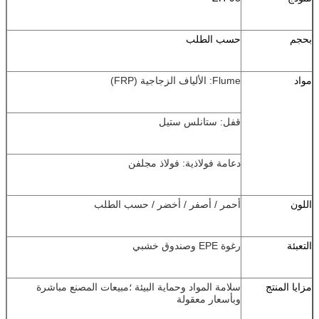
بحجم
حسب الطلب
مواد
Flume: الألياف الزجاجية (FRP)
قفل: ستانلس ستيل
دعامة فولاذية: فولاذ مجلفن
اللون
أحمر / أصفر / أخضر / حسب الطلب
التعبئة
رغوة EPE وصندوق خشبي
مزايا المنتج
سلامة المواد وحماية البيئة ؛مبيعات المصنع مباشرة
وبأسعار معقولة