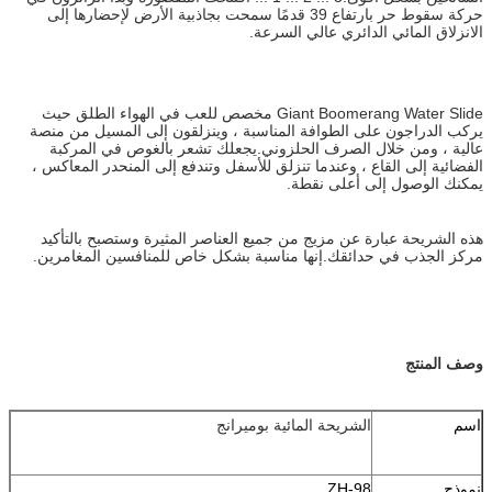
حركة سقوط حر بارتفاع 39 قدمًا سمحت بجاذبية الأرض لإحضارها إلى
الانزلاق المائي الدائري عالي السرعة.
Giant Boomerang Water Slide مخصص للعب في الهواء الطلق حيث
يركب الدراجون على الطوافة المناسبة ، وينزلقون إلى المسيل من منصة
عالية ، ومن خلال الصرف الحلزوني.يجعلك تشعر بالغوص في المركبة
الفضائية إلى القاع ، وعندما تنزلق للأسفل وتندفع إلى المنحدر المعاكس ،
يمكنك الوصول إلى أعلى نقطة.
هذه الشريحة عبارة عن مزيج من جميع العناصر المثيرة وستصبح بالتأكيد
مركز الجذب في حدائقك.إنها مناسبة بشكل خاص للمنافسين المغامرين.
وصف المنتج
اسم
الشريحة المائية بوميرانج
نموذج
ZH-98