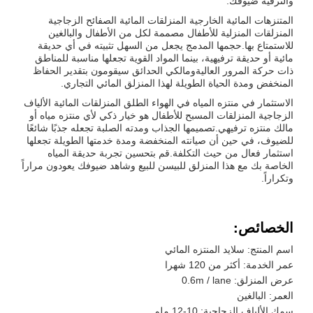
والترفيه ضيوفك.
المتنزهات المائية الخارجية المنزلقات المائية الصفائح الزجاجية
المنزلقات المنزلية للأطفال مصممة لكل من الأطفال والبالغين
للاستمتاع بها.حجمها المدمج يجعل من السهل تثبيته في أي حديقة
مائية أو حديقة ترفيهية، بينما المواد القوية تجعلها مناسبة للمناطق
ذات حركة المرور العاليةومالكي الحدائق سيقومون بتقدير الحفاظ
المنخفض ومدة الحياة الطويلة لهذا المنزلق المائي التجاري.
الاستثمار في منتزه المياه في الهواء الطلق المنزلقات المائية الألياف
الزجاجية المنزلقات المسبح للأطفال هو خيار ذكي لأي منتزه مياه أو
مالك منتزه ترفيهي.تصميمها الجذاب ومدته الصلبة تجعله جذبًا شائعًا
للضيوف، في حين أن صيانته المنخفضة ومدة خدمتها الطويلة تجعلها
استثمار فعال من حيث التكلفة.قم بتحسين تجربة حديقة المياه
الخاصة بك مع هذا المنزلق للبيسن للبيع وشاهد ضيوفك يعودون مراراً
وتكراراً.
الخصائص:
اسم المنتج: سلايد المنتزه المائي
عمر الخدمة: أكثر من 120 شهرا
عرض المنزلق: 0.6m / lane
العمر: البالغين
سمك الألياف الزجاجية: 10-12 ملم