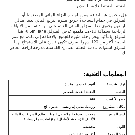
التعبئة: التعبئة العادية للتصدير
هل تبحثون عن إضافة مثيرة لمنتزه التزلج المائي المضغوط أو
المنزلق في حمام السباحة؟ جربوا منتزه التزلج المائي لدينا! مثالي
للبالغين،يحتوي هذا المنزلق المائي العائم على بنية دائمة من الألياف
الزجاجية بسماكة 10-12 ملممع عرض المنزلق 0.6m/ lane، هذا
المنزلق بالتأكيد يوفر رحلة مثيرة للجميع. بالإضافة إلى ذلك، مع عمر
الخدمة أكثر من 120 شهرا، سوف تكون قادرة على الاستمتاع بهذا
المنزلق لسنوات قادمة.التعبئة الصادرة القياسية مدرجة لراحة الخاص
بك.
المعلمات التقنية:
نوع الشريحة
أنبوب / جسم المنزلق
التعبئة
التعبئة العادية للتصدير
قطر الأنابيب
1.4m
مكان المشروع
روسيا، مصر، إندونيسيا، الصين، الخ
اسم المنتج
معدات الحديقة المائية في الهواء الطلق المنزلقات المائية
الألياف الزجاجية الأطفال المنزلقات حمام سباحة
اللون
مخصصة
حياة الخدمة
أكثر من 120 شهرا