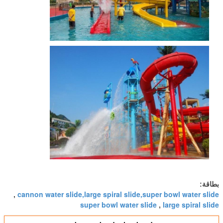
بطاقة:
cannon water slide,large spiral slide,super bowl water slide
,
super bowl water slide
large spiral slide
,