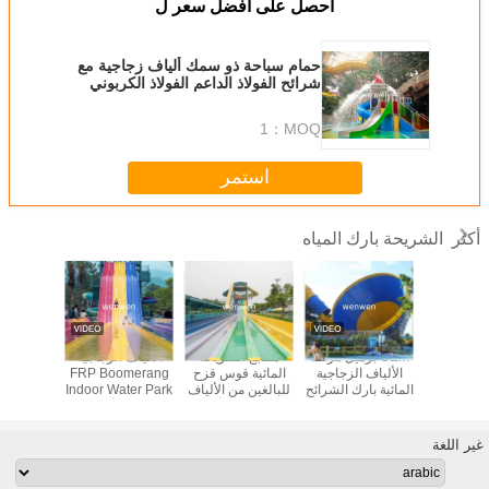
احصل على افضل سعر ل
حمام سباحة ذو سمك ألياف زجاجية مع
شرائح الفولاذ الداعم الفولاذ الكربوني
المغلف
1
MOQ：
استمر
الشريحة بارك المياه
أكثر
خصص جنبا
OEM برميل مزلقة
منتجع الشريحة
الألياف الزجاجية
12m ار
ب الشريحة
الألياف الزجاجية
المائية قوس قزح
FRP Boomerang
يرتد الشري
مياه
المائية بارك الشرائح
للبالغين من الألياف
Indoor Water Park
للترفيه في الهواء
الزجاجية مع أخدود
Slide للأطفال
الطلق
عازلة
البالغين
غير اللغة