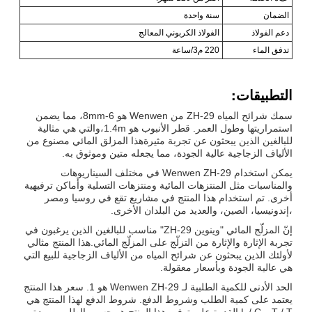
الضمان
سنة واحدة
دعم الفولاذ
الفولاذ الكربوني المعالج
تدفق الماء
220 م3/ساعة
التطبيقات:
سمك شرائح المياه ZH-29 من Wenwen هو 6-8mm، مما يضمن
استمراريتها وطول العمر. قطر الأنبوب هو 1.4m،والتي هي مثالية
للبالغين الذين يبحثون عن تجربة مثيرةهذا المزلق المائي مصنوع من
الألياف الزجاجية عالية الجودة، مما يجعله متين وموثوق به.
يمكن استخدام Wenwen ZH-29 في مختلف السيناريوهات
والمناسبات مثل المنتزهات المائية ومنتزهات التسلية وأماكن ترفيهية
أخرى. تم استخدام هذا المنتج في مشاريع تقع في روسيا ومصر
،إندونيسيا، الصين، والعديد من البلدان الأخرى.
إنّ المزلّج المائي "وينوين ZH-29" مناسب للبالغين الذين يرغبون في
تجربة الإثارة والإثارة من التزلّج على المزلّج المائي.هذا المنتج مثالي
لأولئك الذين يبحثون عن شرائح المياه من الألياف الزجاجية للبيع التي
هي عالية الجودة وبأسعار معقولة.
الحد الأدنى للكمية الطلبية لـ Wenwen ZH-29 هو 1. سعر هذا المنتج
يعتمد على كمية الطلب وشروط الدفع. شروط الدفع لهذا المنتج هي
T / T و L / C.القدرة على توفير هذا المنتج هو حسب الطلب، ومدة