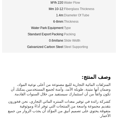
220 M³/h
Water Flow:
10-12 Mm
Fiberglass Thickness:
1.4m
Diameter Of Tube:
6-8mm
Thickness:
Water Park Equipment
Type:
Standard Export Packing
Packing:
0.6m/lane
Slide Width:
Galvanized Carbon Steel
Steel Supporting:
وصف المنتج:
المنزلقات المائية التجارية للبيع مصنوعة من أعلى نوعية المواد،
وضمان أنها متينة، طويلة الأمد، وآمنة لجميع المستخدمين.يمكنك أن
تكون واثقاً من أن استثمارك سيستفيد من خلال السنوات القادمة.
كشركة رائدة في توفير معدات المنتزه المائي التجاري، نحن فخورون
بتقديم مجموعة واسعة من المنتجات التي توفر أداءً وموثوقية
متفوقة.يحتوي على تصميم أنيق من المؤكد أن يجذب الزوار من جميع
الأعمار.