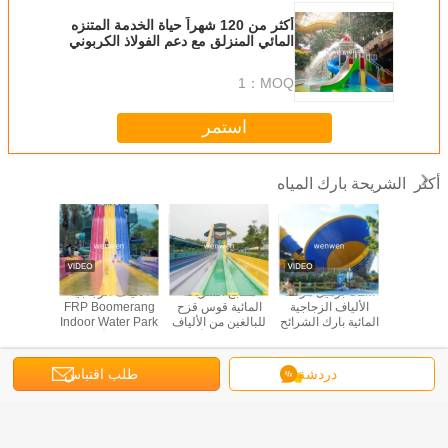
أكثر من 120 شهراً حياة الخدمة المتنزه
المائي المنزلق مع دعم الفولاذ الكربوني
المعالج
1
MOQ：
استمر
الشريحة بارك المياه
أكثر
خصص جنبا
OEM برميل مزلقة
منتجع الشريحة
الألياف الزجاجية
12m ار
ب الشريحة
الألياف الزجاجية
المائية قوس قزح
FRP Boomerang
يرتد الشري
مياه
المائية بارك الشرائح
للبالغين من الألياف
Indoor Water Park
للترفيه في الهواء
الزجاجية مع أخدود
Slide للأطفال
الطلق
عازلة
البالغين
غير اللغة
دردشة
طلب اقتباس
Arabic