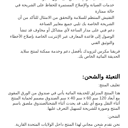
خدمات الصيانة والإصلاح المستمرة للحفاظ على الشريحة في
حالة ممتازة
التفتيش المنتظم للسلامة والتحقق من الامتثال للتأكد من أن
الشريحة الخاصة بك تلبي جميع معايير الصناعة
دعم فني على مدار الساعة لأي مشاكل أو مخاوف قد تنشأ
الوصول إلى قاعدة المعارف عبر الإنترنت الخاصة بإصلاح الأخطاء
والتوثيق الفني
فريقنا مكرس لتزويدك بأفضل دعم وخدمة ممكنة لمنتج سلايد
الحديقة المائية الخاص بك.
التعبئة والشحن:
تغليف المنتج:
هذا المنتج المنزلق للحديقة المائية يأتي في صندوق من الورق المقوى
مع أبعاد 120 سم x 60 سم x 40 سم.الصندوق مصمم لحماية المنتج
أثناء النقل ومنع أي تلف قد يحدث أثناء الشحنالصندوق ملصق باسم
المنتج وصورة للشريحة لتسهيل التعرف عليها.
الشحن:
نحن نقدم شحن مجاني لهذا المنتج داخل الولايات المتحدة القارية.