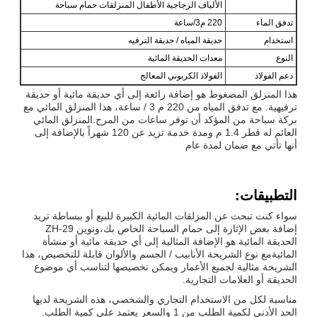
الألياف الزجاجية الأطفال المنزلقات حمام سباحة
تدفق الماء
220 م3/ساعة
استخدام
حديقة المياه / حديقة الترفيه
النوع
معدات الحديقة المائية
دعم الفولاذ
الفولاذ الكربوني المعالج
هذا المنزلق المضغوط هو إضافة رائعة إلى أي حديقة مائية أو حديقة
ترفيهية. مع تدفق المياه من 220 م 3 / ساعة، هذا المنزلق المائي مع
بركة سباحة من المؤكد أن توفر ساعات من المرح.المنزلق المائي
العائم له قطر 1.4 م ومدة خدمة تزيد عن 120 شهراً بالإضافة إلى
أنها تأتي مع ضمان لمدة عام
التطبيقات:
سواء كنت تبحث عن المزلقات المائية الكبيرة للبيع أو ببساطة تريد
إضافة بعض الإثارة إلى حمام السباحة الخاص بك،ونوين ZH-29
الحديقة المائية هو الإضافة المثالية إلى أي حديقة مائية أو منشأة
المائيةمع نوع الشريحة الأنابيب / الجسم والألوان قابلة للتخصيص، هذا
الشريحة مثالية لجميع الأعمار ويمكن تخصيصها لتناسب أي موضوع
الحديقة أو العلامات التجارية.
مناسبة لكل من الاستخدام التجاري والشخصي، هذه الشريحة لديها
الحد الأدنى لكمية الطلب من 1 والسعر يعتمد على كمية الطلب.