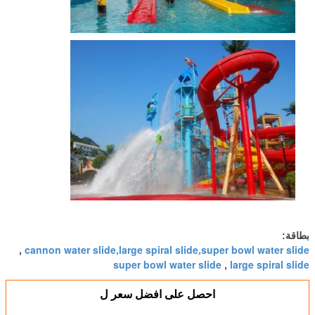
بطاقة:
cannon water slide,large spiral slide,super bowl water slide
,
super bowl water slide
large spiral slide
,
احصل على افضل سعر ل