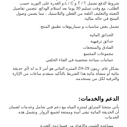
شروط الدفع تشمل T / T و L / C،و القدرة على التوريد حسب
الطلب، مع وقت تسليم 30 يوما بعد استلام الودائع. تتضمن تفاصيل
التعبئة والتغليف أغلفة من القطن والبلاستيك ، مما يضمن وصول
المنتج في حالة مثالية.
تشمل بعض مناسبات و سيناريوهات تطبيق المنتج:
الحدائق المائية
حدائق ترفيهية
الفنادق والمنتجعات
مجموعات المجتمع
حمامات سباحة شخصية في الفناء الخلفي
بشكل عام، زينون ZH-29 المتنزه المائي هو أمر لا بد له لأي حديقة
مائية أو منشأة مائية.هذا الشريط بالتأكيد سيقدم ساعات من الإثارة
والترفيه لكل من يستخدمه.
الدعم والخدمات:
يأتي منتجنا المنزلق لمنتزه المياه مع دعم فني شامل وخدمات لضمان
أن الحديقة المائية تبقى آمنة وممتعة لجميع الزوار. وتشمل هذه
الخدمات:
مساعدة التثبيت والإعداد من فنيينا ذوي الخبرة