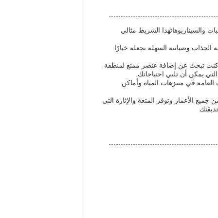
 ww-220" هي الخيار الأول في مختلف المناسبات والسيناريوهاتهذا الشريط مثالي
 الجودة العالية.تصميمه الجذاب وصيانته السهلة تجعله خيارًا
 المختلفة.سواء كنت تبحث عن إضافة عنصر ممتع لمنطقة
لتي يمكن أن تلبي احتياجاتك.
Wenwen) خيارًا موثوقًا لتعزيز تجربة الضيوف العامة في منتزهات المياه وأماكن
جذب الزوار من جميع الأعمار وتوفر المتعة والإثارة التي
حديقتك