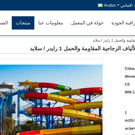
اقتباس
Arabic
اقبة الجودة
جولة في المعمل
معلومات عنا
منتجات
الصف
China
Wenw
CE
WW-1
1
20-5
+فقاعة