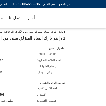
المبيعات والدعم الفنى :
86--13925034655
اطلب 
أخبار
اتصل بنا
مر
1 رايدر بارك المياه المنزلق مبني من الألياف الزجاجية المقاومة والحمل 1 رايدر / سلايد
1 رايدر بارك المياه المنزلق مبني من الألياف الزجاجية المقاومة والحمل 1 رايدر / سلايد
تفاصيل المنتج:
Place of Origin:
اسم العلامة التجارية:
en
إصدار الشهادات:
رقم الموديل:
11
شروط الدفع والشحن:
الحد الأدنى لكمية:
الأسعار:
0$/m
تفاصيل التغليف:
تغليف فيلم