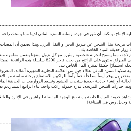
لإنتاج، يمكنك أن تثق في جودة ومتانة المتنزه المائي لدينا.مما يمنحك راحة ال
ات مريحة مثل الشحن عن طريق البحر أو النقل البري. وهذا يضمن أن المعدات 
ا زوار حديقة المياه الخاصة بك.
 زلاجة، مما يسمح لتجربة شخصية ومثيرة مع كل نزول.منتجنا يضمن مغامرة مضخ
مصنوع من أفضل المواد، لدينا المنتزه المائي المنزلق يحتوي على
له استثمارًا حكيمًا لمنتزه الماء الخاص بك.
 سلايد المنتزه المائي بطلاء جيل من العلامة التجارية الشهيرة آشلاند، المعروف
لمنحدر بل يوفر أيضاً سطحاً ناعماً وآمناً للراكبين للاستمتاع برحلة سلسة من الأ
لية أو إنشاء جاذبية جديدة ستجذب الحشود وتسعد الزوارمعدات الحديقة المائية لد
ودة، خيارات الشحن المريحة، قدرة حمولة راكب واحد، بناء الراتنج الممتاز،تم ت
وشاهد حديقة المياه الخاصة بك تصبح الوجهة المفضلة للراغبين في الإثارة والع
ئية وجعل رش في الصناعة!