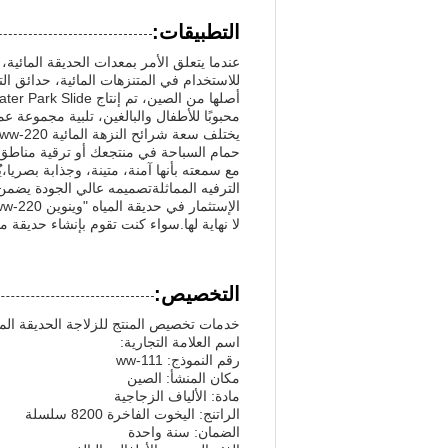
التطبيقات:
للاستخدام في المتنزهات المائية، حدائق الت
محبوبًا للأطفال والبالغين، تلبية مجموعة ع
حمام السباحة في منتجعك أو ترقية مناطق ا
الترفيه المماثلةتصميمه عالي الجودة يضمن 
لا نهاية لها.سواء كنت تقوم بإنشاء حديقة
التخصيص:
خدمات تخصيص المنتج للزلاجة الحديقة المائ
اسم العلامة التجارية:
رقم النموذج: ww-111
مكان المنشأ: الصين
مادة: الألياف الزجاجية
الراتنج: اليخوت الفاخرة 8200 سلسلة
الضمان: سنة واحدة