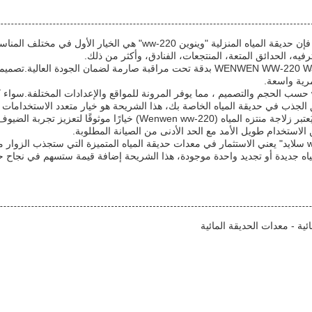
عندما يتعلق الأمر بمعدات الحديقة المائية، فإن حديقة المياه المنزلية "وينوين
رفيه، الحدائق المتعة، المنتجعات، الفنادق، وأكثر من ذلك.
أصلها من الصين، تم إنتاج WENWEN WW-220 Water Park Slide بدقة تحت مراقبة صارمة لضمان
مرية واسعة.
يختلف سعة شرائح النزهة المائية ww-220 حسب الحجم والتصميم ، مما يوفر المرونة للمواقع والإعدادات
لجذب في حديقة المياه الخاصة بك، هذا الشريحة هو خيار متعدد الاستخدامات ا
إرسال
مع سمعته بأنها آمنة، متينة، وجذابة بصريا،يُعتبر زلاجة منتزه المياه ( ww-220
الاستخدام طويل الأمد مع الحد الأدنى من الصيانة المطلوبة.
الإستثمار في حديقة المياه "وينوين ww-220 سلايد" يعني الاستثمار في معدات حديقة المياه المتميزة التي ست
 مياه جديدة أو تجديد واحدة موجودة، هذا الشريحة إضافة قيمة ستسهم في نجاح 
ية - معدات الحديقة المائية