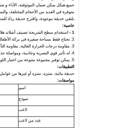
جميع هيكل يمكن ضمان الموثوقية، الأداء و صن
متوفرة في العديد من الأحجام المختلفة، والنما
يلتقي حديقة موجودة، واقترح حديقة رذاذ للمتع
خاصية:
1 -
استخدام سطح الشريحة تصنيف أشلاند هل
2.
تحتاج فقط مساحة صغيرة في بركة الأطفال 
3. مقاومة درجات الحرارة العالية، مقاومة التآكل، مقاومة الأكسدة؛
4. له تأثير قوي البصرية وجاذبية، ومواصلة جذب السياح لتأتي للعب مرارا وتكرارا.
5. يمكن توفير مجموعة متنوعة من اختيار اللون والجمع.
التطبيقات:
حديقة مائية، متنزه، متنزه أو غيرها من عوامل
مواصفات:
اسم
نموذج
لاعب
عدد من لاعب