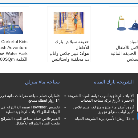
مياه
حديقة سبلاش بارك
Corlorful Kids
لاس للأطفال
للأطفال
ash Adventure
الحديقة المائية
مواد:
فيبر جلاس وانابي
ater Park
سبلاش
ب مجلفنة واستانلس
الكلمة 100SQm
لعمرية:
الأطفال
ستيل
مواد:
فيبر جلاس 
اللون:
ملونة ، حسب ا
ب مجلفنة واست
اهى الألوان
لطلب
ستيل
الشريحة بارك المياه
سباحة ماء منزلق
ضحك ، مخص
إنتاج الاسم:
دفقة ماء ل
اللون:
ملونة ، 
لأطفال
لطلب
ألياف الزجاجية
يكتب:
ملعب داخلي و
إنتاج الاسم:
دفقة
الألياف الزجاجية أنبوب دوامة المياه الشريحة
تيك
خارجي ، حديقة مائية ل
لأطفال
الأحمر / الأزرق بركة سباحة المعدات
14 زوار لعطلة منتجع
لأطفال
يكتب:
ملعب داخ
أزرق أصفر ماء متنزه منزلق، فيبيرغلاس
تخصيص Flowrider تصفح آلة التزلج في
خارجي ، حديقة م
كبير لولب منزلق تجهيز
الهواء الطلق الألياف الزجاجية تسلية
لأطفال
12m ارتفاع الأسرة يرتد الشريحة المياه
الفيبرجلاس حمام سباحة المياه الشرائح،
ملعب المياه الشرائح للأطفال