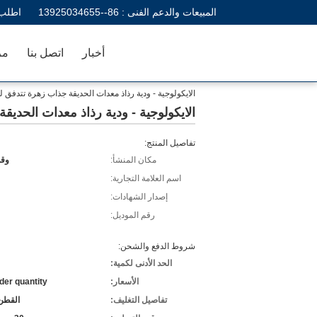
المبيعات والدعم الفنى :
86--13925034655
اطلب 
أخبار
اتصل بنا
مر
الايكولوجية - ودية رذاذ معدات الحديقة جذاب زهرة تتدفق ل
الايكولوجية - ودية رذاذ معدات الحديق
تفاصيل المنتج:
مكان المنشأ:
وقو
اسم العلامة التجارية:
إصدار الشهادات:
رقم الموديل:
شروط الدفع والشحن:
الحد الأدنى لكمية:
الأسعار:
der quantity
تفاصيل التغليف:
القطن 