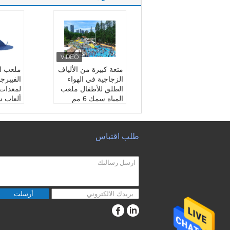
متعة كبيرة من الألياف
ملعب ال
الزجاجية في الهواء
الفيبرج
الطلق للأطفال ملعب
لمعدات 
المياه سمك 6 مم
ألعاب 
مادة:
الألياف الزجاجية
الفئة ا
الارتفاع النموذجي:
1.9
الصغار
متر ومخصصة
اللون:
ز
طلب اقتباس
اللون:
ملون ، أي لون
ميزة:
م
على ما يرام
ص
حجم الأرضية:
30 * 20
مواد:
ال
م وأكثر
والبلاس
أرسلت