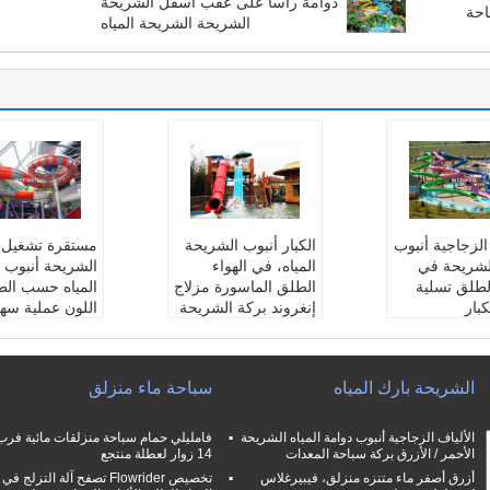
دوامة رأسا على عقب أسفل الشريحة
احة
الشريحة الشريحة المياه
 الزجاجية أنبوب
الكبار أنبوب الشريحة
مستقرة تشغيل
الشريحة في
المياه، في الهواء
الشريحة أنبوب 
الطلق تسلية
الطلق الماسورة مزلاج
المياه حسب ال
كبار
إنغروند بركة الشريحة
اللون عملية سهل
Wanr
سنة واح
Wanrantty:
سنة واح
1 سنة
Wanrantty:
دة
بحجم:
حسب ال
خصيص
حجم:
تخصيص
المجموعة العمر
الشريحة بارك المياه
سباحة ماء منزلق
ة العمرية:
وا
المجموعة العمرية:
الأ
فال ، بالغون
 والكبار
طفال، الكبار
منطقة:
ملاهي م
ماء متنزه
منطقة:
ماء متنزه
الألياف الزجاجية أنبوب دوامة المياه الشريحة
الأحمر / الأزرق بركة سباحة المعدات
14 زوار لعطلة منتجع
أزرق أصفر ماء متنزه منزلق، فيبيرغلاس
تخصيص Flowrider تصفح آلة التزلج في