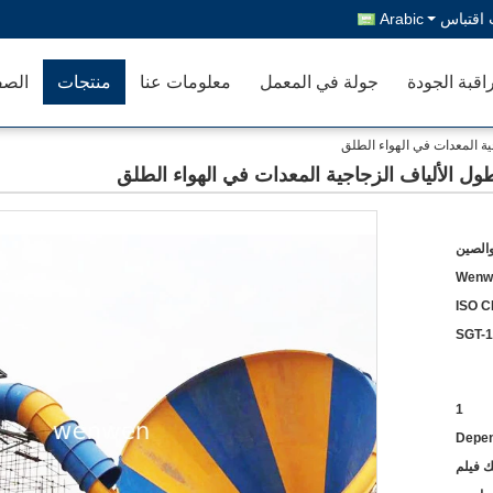
اقتباس
Arabic
اقبة الجودة
جولة في المعمل
معلومات عنا
منتجات
الصف
والصين
Wenw
ISO C
SGT-1
1
Depen
ك فيلم