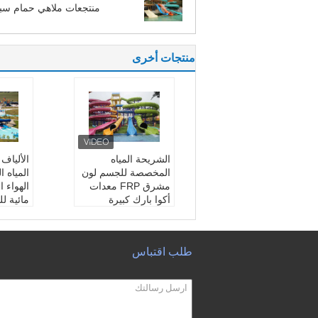
منتجعات ملاهي حمام سب
منتجات أخرى
الشريحة المياه
الألياف
المخصصة للجسم لون
المياه 
مشرق FRP معدات
الهواء 
أكوا بارك كبيرة
مائية لل
الرغبة:
سنة واحدة
antty:
مقاس:
حسب الطلب
دة
الفئة العمرية:
الأطفال
حجم:
ت
طلب اقتباس
والبالغين
المجموع
مساحة:
ملاهي مائية
لأطفال،
منطقة: