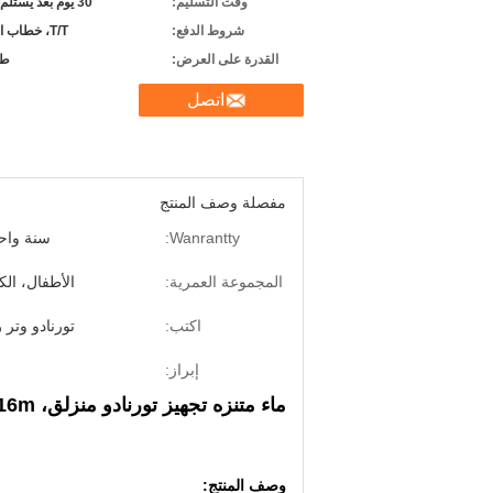
وقت التسليم:
30 يوم بعد يستلم راسب
شروط الدفع:
T/T، خطاب الاعتماد
القدرة على العرض:
طب
اتصل
مفصلة وصف المنتج
Wanrantty:
سنة واح
المجموعة العمرية:
الأطفال، الكب
اكتب:
تورنادو وتر ر
إبراز:
ماء متنزه تجهيز تورنادو منزلق، 16m ارتفاع فيبيرغلاس ماء منزلق ل خارجي أكوا بارك
وصف المنتج: