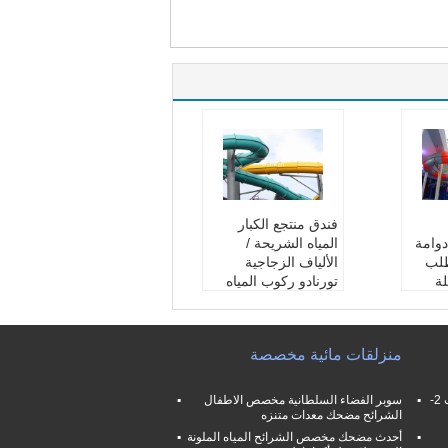
فندق منتجع الكبار
دوامة
المياه الشريحة /
طلب
الألياف الزجاجية
ة
تورنادو ركوب المياه
1 سنة
Wanrantty:
طلب
بحجم:
حسب الطلب
ية:
أط
المجموعة العمرية:
أط
منزلقات مائية مخصصة
فال ، بالغون
ائية
منطقة:
ملاهي مائية
فامليلي حمام سباحة منزلقات مائية فرب 2-
سوبر الفضاء السلطانية مخصص الاطفال
الشرائح مضحك معدات متنزه
أحدث مضحك مخصص الشرائح المياه الملونة