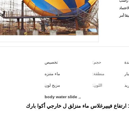
قا أمر
دة
حجم:
تخصيص
ار
منطقة:
ماء متنزه
يد
اللون:
مزيج لون
body water slide
,
,