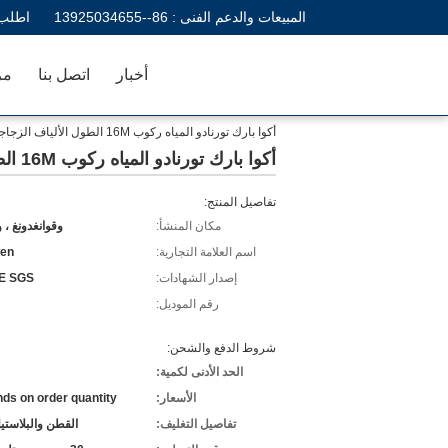
المبيعات والدعم الفنى :
86--13925034655
اطلب 
أخبار
اتصل بنا
مر
أكوا بارك تورنادو المياه ركوب 16M الطول الألياف الزجاجية المعدات في الهواء الطلق
أكوا بارك تورنادو المياه ركوب 16M الطول الألياف الزجاجية المعدات في الهواء الطلق
تفاصيل المنتج:
مكان المنشأ:
وقوانغدونغ ، 
اسم العلامة التجارية:
en
إصدار الشهادات:
E SGS
رقم الموديل:
شروط الدفع والشحن:
الحد الأدنى لكمية:
الأسعار:
ds on order quantity
تفاصيل التغليف:
القطن والبلاستي