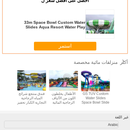
احصل على افضل سعر ل
33m Space Bowl Custom Water
Slides Aqua Resort Water Play
Equipment
استمر
منزلقات مائية مخصصة
أكثر
 العملاق
GS TUV Custom
الأطفال يخلطون
فندق منتجع شرائح
الشرائح
غ الشريحة
Water Slides
اللون من الألياف
المياه الزجاجية
المخصصة 
المياه 18.75m
Space Bowl Slide
الزجاجية المائية
التجارية الكبار تحفيز
الزجاجية 
ارتفاع
Amusement Park
معدات الحديقة
سرعة عالية
الكبار
Equipment
المائية التجارية
الشريحة
الس
غير اللغة
Arabic