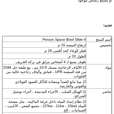
أو مسبح رشاش موجود.
تحديد:
اسم المنتج
4-Person Space Bowl Slide
تخصيص
ارتفاع المنصة 15 م
قطر الوعاء كحد أقصى.18 م
الطول 33 م
طوف يتسع لـ 4 أشخاص ينزلق في بركة الخريف.
مواد
1) الألياف الزجاجية بسمك 8-10 مم ، مع طبقة جل DSM
من فئة السفينة.UPR ، قماش وألياف زجاجية خالية من
القلويات.
2) مينا مانع للصدأ ومضادة للتآكل للعمود الفولاذي
والقوس والعارضة.
عناصر
1) الهيكل الصلب ، الأجزاء المدمجة ، أجزاء توصيل
الشرائح.
2) نظام إمداد المياه داخل غرفة الماكينة ، مثل مضخة
المياه (37kw ، 11kw ، 15kw) ، مجمع الشعر ، الأنابيب ،
الصمامات ، إلخ.