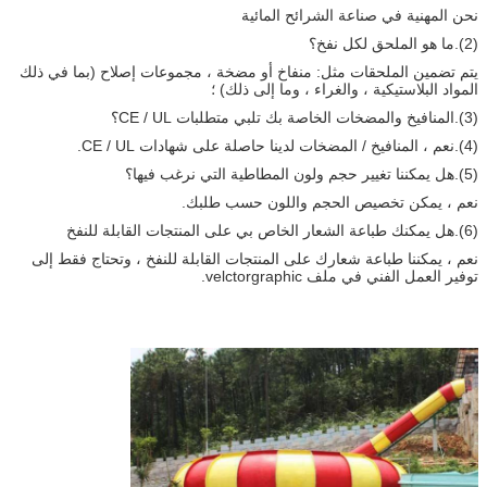
نحن المهنية في صناعة الشرائح المائية
(2).ما هو الملحق لكل نفخ؟
يتم تضمين الملحقات مثل: منفاخ أو مضخة ، مجموعات إصلاح (بما في ذلك
المواد البلاستيكية ، والغراء ، وما إلى ذلك) ؛
(3).المنافيخ والمضخات الخاصة بك تلبي متطلبات CE / UL؟
(4).نعم ، المنافيخ / المضخات لدينا حاصلة على شهادات CE / UL.
(5).هل يمكننا تغيير حجم ولون المطاطية التي نرغب فيها؟
نعم ، يمكن تخصيص الحجم واللون حسب طلبك.
(6).هل يمكنك طباعة الشعار الخاص بي على المنتجات القابلة للنفخ
نعم ، يمكننا طباعة شعارك على المنتجات القابلة للنفخ ، وتحتاج فقط إلى
توفير العمل الفني في ملف velctorgraphic.