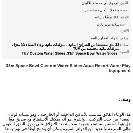
اللون:
الرجوع إلى مخطط الألوان
ميزة:
مضحك ، أمان ، مخصص
الاهلية:
360 ضيفًا / ساعة
اسم
سلايد ووتر بارك
الإنتاج:
برغي:
الفولاذ المقاوم للصدأ
33 مترًا مخصصًا من الشرائح المائية ، منزلقات مائية بوعاء الفضاء 33 مترًا ،
تسليط
منزلقات مائية مخصصة من TUV
الضوء:
TUV Custom Water Slides
33m Space Bowl Water Slides
,
,
33m Space Bowl Custom Water Slides Aqua Resort Water Play
Equipment
وصف:
هذا الوعاء الفائق مناسب للأماكن الداخلية أو الخارجية ، وهو مشابه لوعاء
الفضاء من حيث التركيب ، والفرق هو أنه يمكنك الاستمتاع مع صديق معًا ،
هل هو لشخصين.ستتمتع بتجربة سحرية بعد الانزلاق على طول النفق الطويل
عالي السرعة والعديد من الدوائر المثيرة.يمكن أن يندمج أيضًا في نهر Lazy