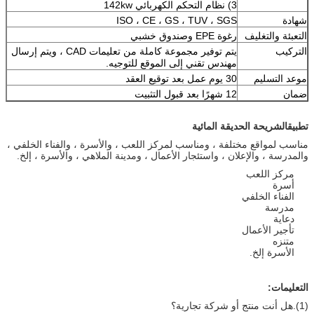
3) نظام التحكم الكهربائي 142kw
شهادة
ISO ، CE ، GS ، TUV ، SGS
التعبئة والتغليف
رغوة EPE وصندوق خشبي
التركيب
يتم توفير مجموعة كاملة من تعليمات CAD ، ويتم إرسال
مهندس تقني إلى الموقع للتوجيه.
موعد التسليم
30 يوم عمل بعد توقيع العقد
ضمان
12 شهرًا بعد قبول التثبيت
تطبيق
الشريحة الحديقة المائية
مناسب لمواقع مختلفة ، ومناسب لمركز اللعب ، والأسرة ، والفناء الخلفي ،
والمدرسة ، والإعلان ، واستئجار الأعمال ، ومدينة الملاهي ، والأسرة ، إلخ.
مركز اللعب
أسرة
الفناء الخلفي
مدرسة
دعاية
تأجير الأعمال
متنزه
الأسرة إلخ.
التعليمات:
(1).هل أنت منتج أو شركة تجارية؟