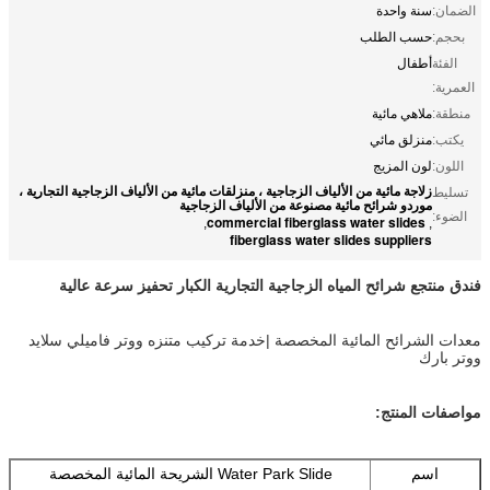
الضمان:
سنة واحدة
بحجم:
حسب الطلب
الفئة
أطفال
العمرية:
منطقة:
ملاهي مائية
يكتب:
منزلق مائي
اللون:
لون المزيج
زلاجة مائية من الألياف الزجاجية ، منزلقات مائية من الألياف الزجاجية التجارية ،
تسليط
موردو شرائح مائية مصنوعة من الألياف الزجاجية
الضوء:
commercial fiberglass water slides
,
,
fiberglass water slides suppliers
فندق منتجع شرائح المياه الزجاجية التجارية الكبار تحفيز سرعة عالية
معدات الشرائح المائية المخصصة |خدمة تركيب متنزه ووتر فاميلي سلايد
ووتر بارك
مواصفات المنتج:
اسم
Water Park Slide الشريحة المائية المخصصة