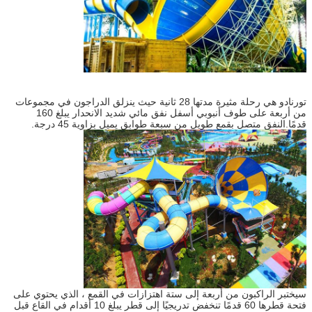
تورنادو هي رحلة مثيرة مدتها 28 ثانية حيث ينزلق الدراجون في مجموعات
من أربعة على طوف أنبوبي أسفل نفق مائي شديد الانحدار يبلغ 160
قدمًا.النفق متصل بقمع طويل من سبعة طوابق يميل بزاوية 45 درجة.
سيختبر الراكبون من أربعة إلى ستة اهتزازات في القمع ، الذي يحتوي على
فتحة قطرها 60 قدمًا تنخفض تدريجيًا إلى قطر يبلغ 10 أقدام في القاع قبل