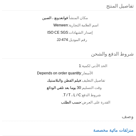
تفاصيل المنتج
مكان المنشأ:
قوانغدونغ ، الصين
اسم العلامة التجارية:
Wenwen
إصدار الشهادات:
ISO CE SGS
رقم الموديل:
JJ-474
شروط الدفع والشحن
الحد الأدنى لكمية:
1
الأسعار:
Depends on order quantity
تفاصيل التغليف:
فيلم القطن والبلاستيك
وقت التسليم:
30 يوما بعد تلقي الودائع
شروط الدفع:
T / T ، L / C.
القدرة على العرض:
حسب الطلب
وصف
منزلقات مائية مخصصة