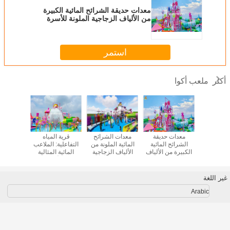
معدات حديقة الشرائح المائية الكبيرة
من الألياف الزجاجية الملونة للأسرة
التفاعلية
استمر
ملعب أكوا
أكثر
على شاطئ
معدات حديقة
معدات الشرائح
قرية المياه
المياه التف
عدات ملعب
الشرائح المائية
المائية الملونة من
التفاعلية: الملاعب
بارك تلعب
الكبيرة من الألياف
الألياف الزجاجية
المائية المثالية
الزجاجية الملونة
التفاعلية المضحكة
للأسر
للأسرة التفاعلية
على طراز الحلوى
غير اللغة
Arabic