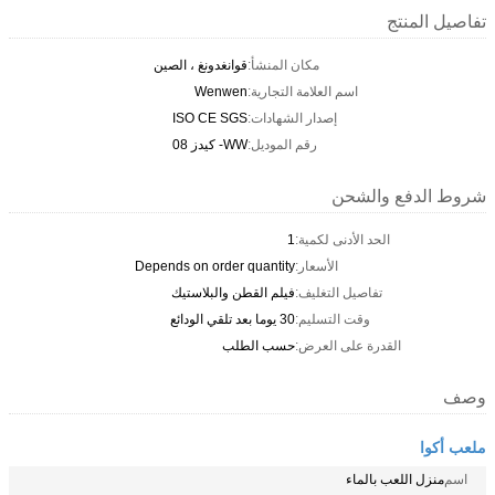
تفاصيل المنتج
مكان المنشأ:
قوانغدونغ ، الصين
اسم العلامة التجارية:
Wenwen
إصدار الشهادات:
ISO CE SGS
رقم الموديل:
WW- كيدز 08
شروط الدفع والشحن
الحد الأدنى لكمية:
1
الأسعار:
Depends on order quantity
تفاصيل التغليف:
فيلم القطن والبلاستيك
وقت التسليم:
30 يوما بعد تلقي الودائع
القدرة على العرض:
حسب الطلب
وصف
ملعب أكوا
اسم
منزل اللعب بالماء