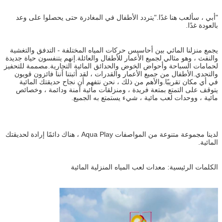
"أبي ، سألعب هنا غدًا."يتردد الأطفال في المغادرة حتى يحصلوا على وعد
بالعودة غدًا.
يجمع منزلنا المائي بين أحاسيس حركات المياه المختلفة - التدفق والتغشية
والنفث ، وهو مثالي لجميع الأعمار للأطفال والعائلة.إنهم يتنفسون حياة جديدة
لحمامات السباحة وأحواض الخوض والحدائق المائية التجارية.مصممة للتحفيز
والتحدي.الأطفال من جميع الأعمار والقدرات ، لقد أثبتنا أننا فائزون قويون
في أي مكان تقريبًا.والأهم من ذلك ، نحن نتفهم أن نجاح حديقتك المائية
يتوقف على التمتع بمتعة فريدة ، ومنزلقات مائية آمنة ودائمة ، وخصائص
مائية ، ووحدات لعب مائية ، شيء يستمتع به الجميع.
لدينا مجموعة متنوعة من المواصفات Aqua Play ، هناك دائمًا إرادة لحديقتك
المائية.
الكلمات الرئيسية: معدات لعب المياه المنزلية المائية