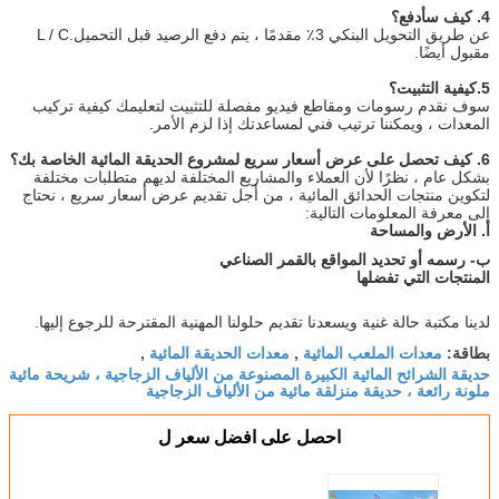
4. كيف سأدفع؟
عن طريق التحويل البنكي 3٪ مقدمًا ، يتم دفع الرصيد قبل التحميل.L / C
مقبول أيضًا.
5.كيفية التثبيت؟
سوف نقدم رسومات ومقاطع فيديو مفصلة للتثبيت لتعليمك كيفية تركيب
المعدات ، ويمكننا ترتيب فني لمساعدتك إذا لزم الأمر.
6. كيف تحصل على عرض أسعار سريع لمشروع الحديقة المائية الخاصة بك؟
بشكل عام ، نظرًا لأن العملاء والمشاريع المختلفة لديهم متطلبات مختلفة
لتكوين منتجات الحدائق المائية ، من أجل تقديم عرض أسعار سريع ، نحتاج
إلى معرفة المعلومات التالية:
أ. الأرض والمساحة
ب- رسمه أو تحديد المواقع بالقمر الصناعي
المنتجات التي تفضلها
لدينا مكتبة حالة غنية ويسعدنا تقديم حلولنا المهنية المقترحة للرجوع إليها.
معدات الملعب المائية
معدات الحديقة المائية
بطاقة:
,
,
حديقة الشرائح المائية الكبيرة المصنوعة من الألياف الزجاجية ، شريحة مائية
ملونة رائعة ، حديقة منزلقة مائية من الألياف الزجاجية
احصل على افضل سعر ل