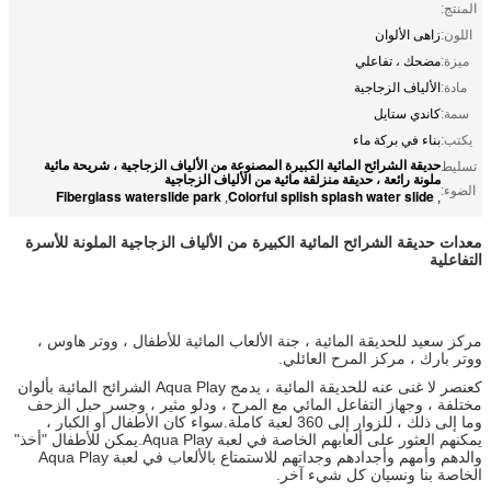
المنتج:
اللون:
زاهى الألوان
ميزة:
مضحك ، تفاعلي
مادة:
الألياف الزجاجية
سمة:
كاندي ستايل
يكتب:
بناء في بركة ماء
حديقة الشرائح المائية الكبيرة المصنوعة من الألياف الزجاجية ، شريحة مائية
تسليط
ملونة رائعة ، حديقة منزلقة مائية من الألياف الزجاجية
الضوء:
Fiberglass waterslide park
Colorful splish splash water slide
,
,
معدات حديقة الشرائح المائية الكبيرة من الألياف الزجاجية الملونة للأسرة
التفاعلية
مركز سعيد للحديقة المائية ، جنة الألعاب المائية للأطفال ، ووتر هاوس ،
ووتر بارك ، مركز المرح العائلي.
كعنصر لا غنى عنه للحديقة المائية ، يدمج Aqua Play الشرائح المائية بألوان
مختلفة ، وجهاز التفاعل المائي مع المرح ، ودلو مثير ، وجسر حبل الزحف
وما إلى ذلك ، للزوار إلى 360 لعبة كاملة.سواء كان الأطفال أو الكبار ،
يمكنهم العثور على ألعابهم الخاصة في لعبة Aqua Play.يمكن للأطفال "أخذ"
والدهم وأمهم وأجدادهم وجداتهم للاستمتاع بالألعاب في لعبة Aqua Play
الخاصة بنا ونسيان كل شيء آخر.