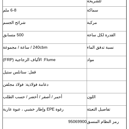
للشريحة
سماكة
6-8 ملم
مركبة
شرائح الجسم
القدرة لكل ساعة
500 متسابق
نسبة تدفق الماء
240cbm / ساعة / مجموعة
مواد
Flume: الألياف الزجاجية (FRP)
قفل: ستانلس ستيل
دعامة فولاذية: فولاذ مجلفن
اللون
أحمر / أصفر / أخضر / حسب الطلب
تفاصيل التعبئة
رغوة EPE وإطار خشبي ، عبوة عارية
رمز النظام المنسق
95069900