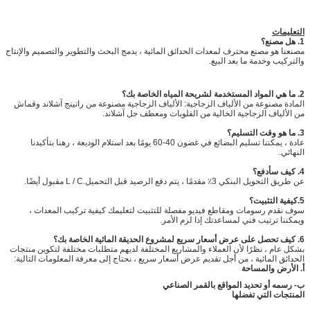
التعليمات
1. هل مصنع؟
مصنعنا هو مصنع محترف لمعدات الحدائق المائية ، يدمج البحث والتطوير والتصميم والإنتاج
والتركيب وخدمة ما بعد البيع.
2. ما هي المواد المستخدمة لشريحة المياه الخاصة بك؟
المادة مصنوعة من الألياف الزجاجية: الألياف الزجاجية مصنوعة من راتينج آشلاند وقماش
من الألياف الزجاجية الخالية من القلويات ومعطف جل آشلاند.
3. ما هو وقت التسليم؟
عادة ، يمكننا تسليم البضائع في غضون 40-60 يومًا بعد استلام الوديعة ، رهنا بتأكيدنا
النهائي.
4. كيف سأدفع؟
عن طريق التحويل البنكي 3٪ مقدمًا ، يتم دفع الرصيد قبل التحميل.L / C مقبول أيضًا.
5.كيفية التثبيت؟
سوف نقدم رسومات ومقاطع فيديو مفصلة للتثبيت لتعليمك كيفية تركيب المعدات ،
ويمكننا ترتيب فني لمساعدتك إذا لزم الأمر.
6. كيف تحصل على عرض أسعار سريع لمشروع الحديقة المائية الخاصة بك؟
بشكل عام ، نظرًا لأن العملاء والمشاريع المختلفة لديهم متطلبات مختلفة لتكوين منتجات
الحدائق المائية ، من أجل تقديم عرض أسعار سريع ، نحتاج إلى معرفة المعلومات التالية:
أ. الأرض والمساحة
ب- رسمه أو تحديد المواقع بالقمر الصناعي
المنتجات التي تفضلها