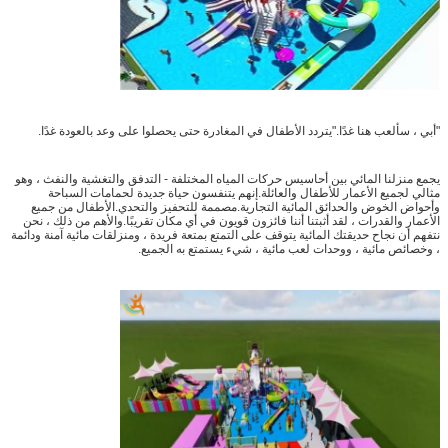
"أبي ، سألعب هنا غدًا."يتردد الأطفال في المغادرة حتى يحصلوا على وعد بالعودة غدًا.
يجمع منزلنا المائي بين أحاسيس حركات المياه المختلفة - التدفق والتغشية والنفث ، وهو
مثالي لجميع الأعمار للأطفال والعائلة.إنهم يتنفسون حياة جديدة لحمامات السباحة
وأحواض الخوض والحدائق المائية التجارية.مصممة للتحفيز والتحدي.الأطفال من جميع
الأعمار والقدرات ، لقد أثبتنا أننا فائزون قويون في أي مكان تقريبًا.والأهم من ذلك ، نحن
نتفهم أن نجاح حديقتك المائية يتوقف على التمتع بمتعة فريدة ، ومنزلقات مائية آمنة ودائمة
، وخصائص مائية ، ووحدات لعب مائية ، شيء يستمتع به الجميع.