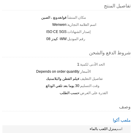
تفاصيل المنتج
مكان المنشأ:
قوانغدونغ ، الصين
اسم العلامة التجارية:
Wenwen
إصدار الشهادات:
ISO CE SGS
رقم الموديل:
WW- كيدز 08
شروط الدفع والشحن
الحد الأدنى لكمية:
1
الأسعار:
Depends on order quantity
تفاصيل التغليف:
فيلم القطن والبلاستيك
وقت التسليم:
30 يوما بعد تلقي الودائع
القدرة على العرض:
حسب الطلب
وصف
ملعب أكوا
اسم
منزل اللعب بالماء