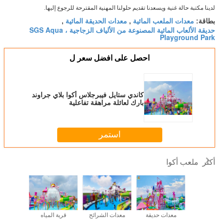
لدينا مكتبة حالة غنية ويسعدنا تقديم حلولنا المهنية المقترحة للرجوع إليها.
معدات الملعب المائية
معدات الحديقة المائية
بطاقة:
,
,
حديقة الألعاب المائية المصنوعة من الألياف الزجاجية ، SGS Aqua
Playground Park
احصل على افضل سعر ل
كاندي ستايل فيبرجلاس أكوا بلاي جراوند
بارك لعائلة مراهقة تفاعلية
استمر
ملعب أكوا
أكثر
على شاطئ
معدات حديقة
معدات الشرائح
قرية المياه
المياه التف