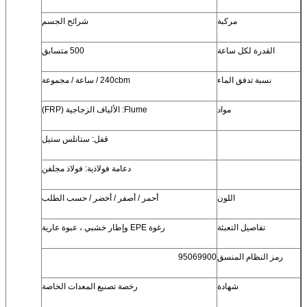
مركبة
شرائح الجسم
القدرة لكل ساعة
500 متسابق
نسبة تدفق الماء
240cbm / ساعة / مجموعة
مواد
Flume: الألياف الزجاجية (FRP)
قفل: ستانلس ستيل
دعامة فولاذية: فولاذ مجلفن
اللون
أحمر / أصفر / أخضر / حسب الطلب
تفاصيل التعبئة
رغوة EPE وإطار خشبي ، عبوة عارية
رمز النظام المنسق
95069900
شهادة
رخصة تصنيع المعدات الخاصة