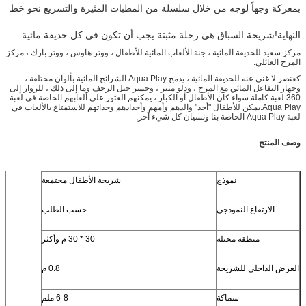
بمعركة وجهاً لوجه من خلال سلسلة من المطبات المثيرة والتسريع نحو خط
النهاية!شريحة السباق هي رحلة مثبتة يجب أن تكون في كل حديقة مائية.
مركز سعيد للحديقة المائية ، جنة الألعاب المائية للأطفال ، ووتر هاوس ، ووتر بارك ، مركز
المرح العائلي.
كعنصر لا غنى عنه للحديقة المائية ، يدمج Aqua Play الشرائح المائية بألوان مختلفة ،
وجهاز التفاعل المائي مع المرح ، ودلو مثير ، وجسر حبل الزحف وما إلى ذلك ، للزوار إلى
360 لعبة كاملة.سواء كان الأطفال أو الكبار ، يمكنهم العثور على ألعابهم الخاصة في لعبة
Aqua Play.يمكن للأطفال "أخذ" والدهم وأمهم وأجدادهم وجداتهم للاستمتاع بالألعاب في
لعبة Aqua Play الخاصة بنا ونسيان كل شيء آخر.
وصف المنتج
نموذج
شريحة الأطفال مجتمعة
الارتفاع النموذجي
حسب الطلب
منطقة محتلة
30 * 30 م وأكثر
العرض الداخلي للشريحة
0.8 م
سماكة
6-8 ملم