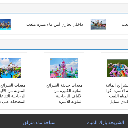
لعب
داخلي تجاري آمن ماء متنزه ملعب
لشرائح المائية
معدات حديقة الشرائح
معدات الشرائح ا
ة الأسرة أكوا
المائية الكبيرة من
الملونة من الألي
مياه اللعب
الألياف الزجاجية
الزجاجية التفاعل
ندي ستايل
الملونة للأسرة
المضحكة على ط
نتج:
منزل اللع
التفاعلية
الحلوى
ء
اسم المنتج:
منزل اللع
اسم المنتج:
منزل
ألياف الزجاجية
ب بالماء
ب المائي كاندي
الشريحة بارك المياه
سباحة ماء منزلق
اندي ستايل
اللون:
زاهى الألوان
اللون:
زاهى الأل