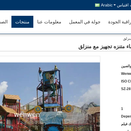
اقتباس
Arabic
اقبة الجودة
جولة في المعمل
معلومات عنا
منتجات
الصف
منزلق
ء متنزه تجهيز مع منزلق
والصين
Wenw
ISO C
SZ-28
1
Depen
ك فيلم