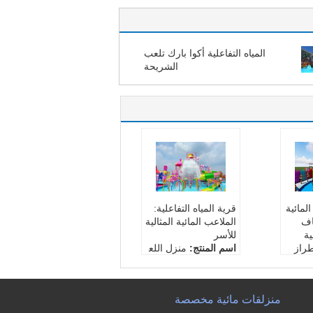
المياه التفاعلية أكوا بارك تلعب
الشريحة
لمائية
قرية المياه التفاعلية:
اف
الملاعب المائية المثالية
ية
للأسر
راز
اسم المنتج:
منزل اللع
ب المائي كاندي ستايل
 اللع
اللون:
ملونة
 ستايل
السمة:
مضحك ، تفاعل
منزلقات مائية مخصصة
وان
ي