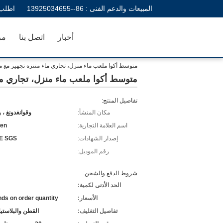
المبيعات والدعم الفنى :
86--13925034655
اطلب 
أخبار
اتصل بنا
مر
متوسط ​​أكوا ملعب ماء منزل، تجاري ماء متنزه تجهيز مع 
متوسط ​​أكوا ملعب ماء منزل، تجاري ما
تفاصيل المنتج:
مكان المنشأ:
وقوانغدونغ ، 
اسم العلامة التجارية:
en
إصدار الشهادات:
E SGS
رقم الموديل:
شروط الدفع والشحن:
الحد الأدنى لكمية:
الأسعار:
ds on order quantity
تفاصيل التغليف:
القطن والبلاستي