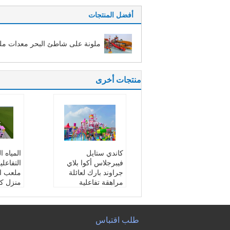
أفضل المنتجات
ملونة على شاطئ البحر معدات م
منتجات أخرى
كاندي ستايل
المياه ا
فيبرجلاس أكوا بلاي
التفاعلي
جراوند بارك لعائلة
ملعب ال
مراهقة تفاعلية
منزل كا
اسم المنتج:
منزل اللع
اسم الم
ب بالماء
ب بالما
اللون:
زاهى الألوان
مادة:
ال
طلب اقتباس
ميزة:
مضحك ، تفاعلي
سمة:
ك