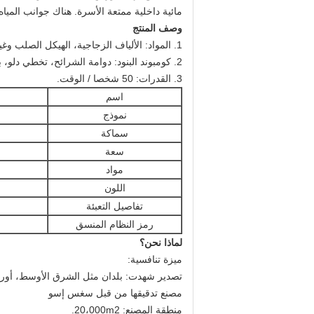
مائية داخلية ممتعة الأسرة. هناك جوانب المياه 
وصف المنتج
1. المواد: الألياف الزجاجية، الهيكل الصلب وغيرها
2. كومبوند البنود: دوامة الشرائح، تخطي دلو، بخاخ المياه، الكرتون / الحيوان الرموز، المياه تسلق صافي وغيرها للمتعة الأسرة.
3. القدرات: 50 شخصا / الوقت.
اسم
نموذج
سماكة
سعة
مواد
اللون
تفاصيل التعبئة
رمز النظام المنسق
لماذا نحن؟
ميزة تنافسية:
تصدير شهدت: بلدان مثل الشرق الأوسط، أوروبا، 
مصنع تدقيقها من قبل سغس إسو
منطقة المصنع: 20،000m2.