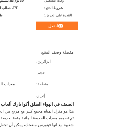
وقت التسليم:
30 يوم بعد يستلم راسب
شروط الدفع:
T/T، خطاب الاعتماد
القدرة على العرض:
طب
اتصل
مفصلة وصف المنتج
الزائرين:
حجم:
منطقة:
معدات الح
إبراز:
الصيف في الهواء الطلق أكوا بارك ألعاب ا
هذا هو منزل المياه مجمع كبير مع مزيج من الع
تم تصميم معدات الحديقة المائية متعة لحديقة ال
شعبية مع انها فيتورس مضحك، يمكن أن تجعل ال