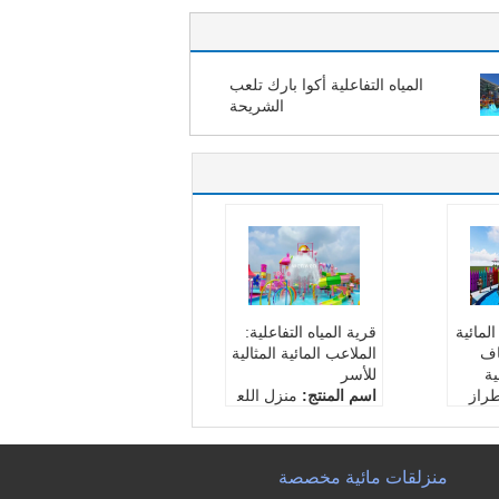
المياه التفاعلية أكوا بارك تلعب
الشريحة
لمائية
قرية المياه التفاعلية:
اف
الملاعب المائية المثالية
ية
للأسر
راز
اسم المنتج:
منزل اللع
ب المائي كاندي ستايل
 اللع
اللون:
ملونة
 ستايل
السمة:
مضحك ، تفاعل
منزلقات مائية مخصصة
وان
ي