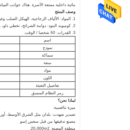
مائية داخلية ممتعة الأسرة. هناك جوانب المياه 
وصف المنتج
1. المواد: الألياف الزجاجية، الهيكل الصلب وغيرها
2. كومبوند البنود: دوامة الشرائح، تخطي دلو، بخاخ المياه، الكرتون / الحيوان الرموز، صافي تسلق المياه وغيرها للمتعة الأسرة.
3. القدرات: 50 شخصا / الوقت.
اسم
نموذج
سماكة
سعة
مواد
اللون
تفاصيل التعبئة
رمز النظام المنسق
لماذا نحن؟
ميزة تنافسية:
تصدير شهدت: بلدان مثل الشرق الأوسط، أوروبا، 
مصنع تدقيقها من قبل سغس إسو
منطقة المصنع: 20،000m2.