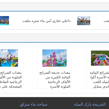
لعب
داخلي تجاري آمن ماء متنزه ملعب
لشرائح المائية
معدات حديقة الشرائح
معدات الشرائح ا
ة الأسرة أكوا
المائية الكبيرة من
الملونة من الألي
مياه اللعب
الألياف الزجاجية
الزجاجية التفاعل
ندي ستايل
الملونة للأسرة
المضحكة على ط
نتج:
منزل اللع
التفاعلية
الحلوى
ء
اسم المنتج:
منزل اللع
اسم المنتج:
منزل
ألياف الزجاجية
ب بالماء
ب المائي كاندي
الشريحة بارك المياه
سباحة ماء منزلق
اندي ستايل
اللون:
زاهى الألوان
اللون:
زاهى الأل