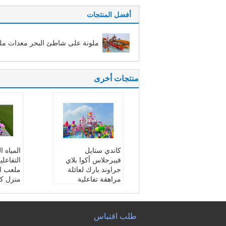
أفضل المنتجات
ملونة على شاطئ البحر معدات م
منتجات أخرى
كاندي ستايل
المياه ا
فيبرجلاس أكوا بلاي
التفاعلي
جراوند بارك لعائلة
ملعب ال
مراهقة تفاعلية
منزل كا
اسم المنتج:
منزل اللع
اسم الم
ب بالماء
ب بالما
اللون:
زاهى الألوان
مادة:
ال
طلب اقتباس
ميزة:
مضحك ، تفاعلي
سمة:
ك