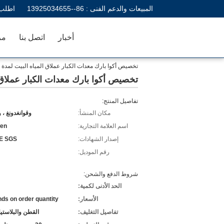
المبيعات والدعم الفنى :
86--13925034655
اطلب 
أخبار
اتصل بنا
مر
تخصيص أكوا بارك معدات الكبار عملاق المياه البيت لمدة 5-20 الزوار
تخصيص أكوا بارك معدات الكبار عملاق المياه ا
تفاصيل المنتج:
مكان المنشأ:
وقوانغدونغ ، 
اسم العلامة التجارية:
en
إصدار الشهادات:
E SGS
رقم الموديل:
شروط الدفع والشحن:
الحد الأدنى لكمية:
الأسعار:
ds on order quantity
تفاصيل التغليف:
القطن والبلاستي