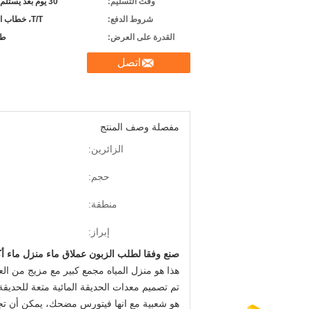
وقت التسليم:
30 يوم بعد يستلم راسب
شروط الدفع:
T/T، خطاب الاعتماد
القدرة على العرض:
طب
اتصل
مفصلة وصف المنتج
الزائرين:
حجم:
منطقة:
إبراز:
صنع وفقا لطلب الزبون عملاق ماء منزل ماء أكو
هذا هو منزل المياه مجمع كبير مع مزيج من الع
تم تصميم معدات الحديقة المائية متعة للحديقة ا
هو شعبية مع انها فيتورس مضحك، يمكن أن تجعل