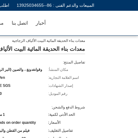
المبيعات والدعم الفنى :
86--13925034655
اطلب 
أخبار
اتصل بنا
مر
معدات بناء الحديقة المائية البيت الألياف الزجاجية
معدات بناء الحديقة المائية البيت الأليا
تفاصيل المنتج:
مكان المنشأ:
وقوانغدونغ ، والصين (البر ال
اسم العلامة التجارية:
en
إصدار الشهادات:
E SGS
رقم الموديل:
0
شروط الدفع والشحن:
الحد الأدنى لكمية:
1 مجموعة
الأسعار:
ds on order quantity
تفاصيل التغليف:
فيلم من القطن والب