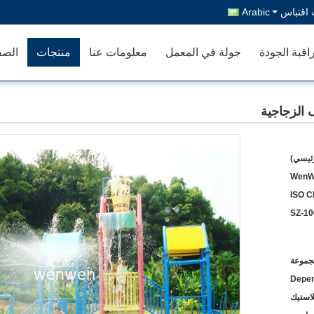
اقتباس
Arabic
اقبة الجودة
جولة في المعمل
معلومات عنا
منتجات
الصف
ف الزجاجية
رئيسي)
WenW
ISO C
SZ-10
Depen
لاستيك