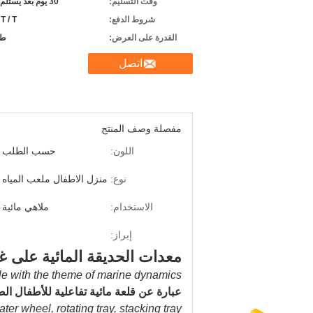
وقت التسليم:
30 يوم بعد يستلم راسب
شروط الدفع:
 T / T
القدرة على العرض:
طب
اتصل
مفصلة وصف المنتج
اللون:
حسب الطلب
نوع:
منزل الاطفال ملعب المياه
الاستخدام:
ملاهي مائية
إبراز:
معدات الحديقة المائية على غر
le with the theme of marine dynamics.
عبارة عن قلعة مائية تفاعلية للأطفال ال
er wheel, rotating tray, stacking tray