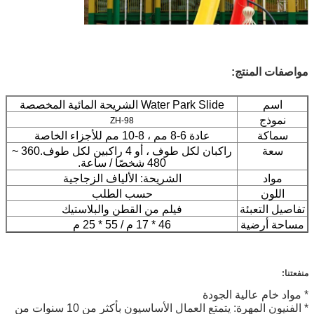
مواصفات المنتج:
اسم
Water Park Slide الشريحة المائية المخصصة
نموذج
ZH-98
سماكة
عادة 6-8 مم ، 8-10 مم للأجزاء الخاصة
سعة
راكبان لكل طوف ، أو 4 راكبين لكل طوف.360 ~
480 شخصًا / ساعة.
مواد
الشريحة: الألياف الزجاجية
اللون
حسب الطلب
تفاصيل التعبئة
فيلم من القطن والبلاستيك
مساحة أرضية
46 * 17 م / 55 * 25 م
منفعتنا:
* مواد خام عالية الجودة
* الفنيون المهرة: يتمتع العمال الأساسيون بأكثر من 10 سنوات من