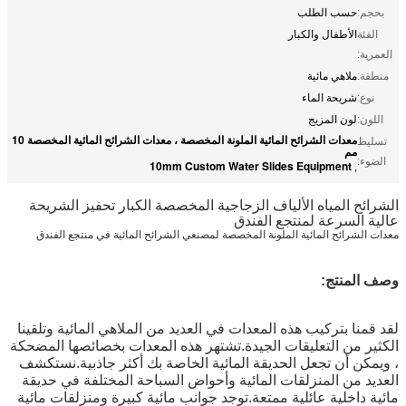
بحجم:
حسب الطلب
الفئة
الأطفال والكبار
العمرية:
منطقة:
ملاهي مائية
نوع:
شريحة الماء
اللون:
لون المزيج
معدات الشرائح المائية الملونة المخصصة ، معدات الشرائح المائية المخصصة 10
تسليط
مم
الضوء:
10mm Custom Water Slides Equipment
,
الشرائح المياه الألياف الزجاجية المخصصة الكبار تحفيز الشريحة
عالية السرعة لمنتجع الفندق
معدات الشرائح المائية الملونة المخصصة لمصنعي الشرائح المائية في منتجع الفندق
وصف المنتج:
لقد قمنا بتركيب هذه المعدات في العديد من الملاهي المائية وتلقينا
الكثير من التعليقات الجيدة.تشتهر هذه المعدات بخصائصها المضحكة
، ويمكن أن تجعل الحديقة المائية الخاصة بك أكثر جاذبية.نستكشف
العديد من المنزلقات المائية وأحواض السباحة المختلفة في حديقة
مائية داخلية عائلية ممتعة.توجد جوانب مائية كبيرة ومنزلقات مائية