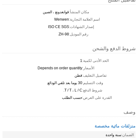
مكان المنشأ:
قوانغدونغ ، الصين
اسم العلامة التجارية:
Wenwen
إصدار الشهادات:
ISO CE SGS
رقم الموديل:
ZH-98
شروط الدفع والشحن
الحد الأدنى لكمية:
1
الأسعار:
Depends on order quantity
تفاصيل التغليف:
قطن
وقت التسليم:
30 يوما بعد تلقي الودائع
شروط الدفع:
T / T ، L / C.
القدرة على العرض:
حسب الطلب
وصف
منزلقات مائية مخصصة
الضمان:
سنة واحدة