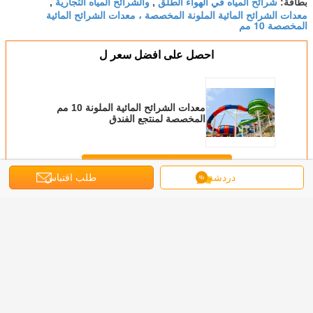
شرائح المياه في الهواء الطلق
والشرائح المياه التجارية
بطاقة:
,
,
معدات الشرائح المائية الملونة المخصصة ، معدات الشرائح المائية
المخصصة 10 مم
احصل على افضل سعر ل
معدات الشرائح المائية الملونة 10 مم
المخصصة لمنتجع الفندق
استمر
دردشة
طلب اقتباس
منزلقات مائية مخصصة
أكثر
 العملاق
الأطفال يخلطون
33m Space Bowl
فندق منتجع شرائح
الشرائح
غ الشريحة
اللون من الألياف
Custom Water
المياه الزجاجية
المخصصة 
المياه 18.75m
الزجاجية المائية
Slides Aqua
التجارية الكبار تحفيز
الزجاجية 
ارتفاع
معدات الحديقة
Resort Water Play
سرعة عالية
الكبار