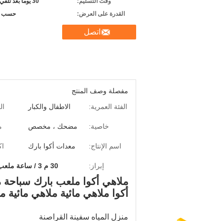
وقت التسليم:
30 يوما بعد تلقي الودائع
القدرة على العرض:
حسب ا
اتصل
مفصلة وصف المنتج
الفئة العمرية:
الاطفال والكبار
ال
خاصية:
مضحك ، مخصص
م
اسم الإنتاج:
معدات أكوا بارك
اك
إبراز:
30 م 3 / ساعة ملعب أكوا
ملاهي أكوا ملعب بارك سباحة م
أكوا ملاهي مائية ملاهي مائية م
منزل المياه سفينة القراصنة