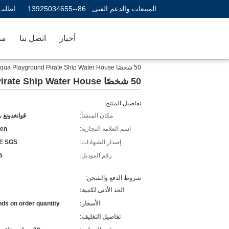
المبيعات والدعم الفنى :
86--13925034655
اطلب 
أخبار
اتصل بنا
مر
50 شخصًا 30m3 / H Aqua Playground Pirate Ship Water House
50 شخصًا 30m3 / H Aqua Playground Pirate Ship Water House
تفاصيل المنتج:
مكان المنشأ:
قوانغدونغ ،
اسم العلامة التجارية:
en
إصدار الشهادات:
E SGS
رقم الموديل:
5
شروط الدفع والشحن:
الحد الأدنى لكمية:
الأسعار:
ds on order quantity
تفاصيل التغليف: