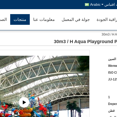
اقتباس
Arabic
اقبة الجودة
جولة في المعمل
معلومات عنا
منتجات
الصف
 الصين
Wenw
ISO C
JJ-12
1
Depen
قطن