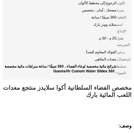
اللون:
الرجوع إلى مخطط الألوان
ميزة:
مضحك ، أمان ، مخصص
الاهلية:
360 ضيفًا / ساعة
اسم
سلايد ووتر بارك
الإنتاج:
طول
20 م - 30 م
الشريحة:
برغي:
الفولاذ المقاوم للصدأ
إستعمال:
معدات الملاهي
شرائح مائية مخصصة لوعاء الفضاء ، 360 ضيفًا / ساعة منزلقات مائية مخصصة
تسليط
360 Guests/Hr Custom Water Slides
,
الضوء:
مخصص الفضاء السلطانية أكوا سلايدز منتجع معدات
اللعب المائية بارك
وصف: