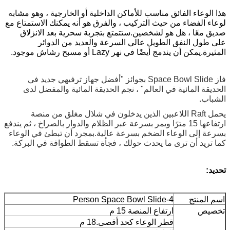
هذا الوعاء الفائق مناسب للأماكن الداخلية أو الخارجية ، وهو مشابه
لوعاء الفضاء من حيث التركيب ، والفرق هو أنه يمكنك الاستمتاع مع
صديق معًا ، هل هو لشخصين.ستتمتع بتجربة سحرية بعد الانزلاق
على طول النفق الطويل عالي السرعة والعديد من الدوائر
المثيرة.يمكن أن يندمج أيضًا في نهر Lazy أو مسبح رشاش موجود.
فاز Space Bowl Slide بجوائز "أفضل جهاز ترفيهي جديد في
الحديقة المائية في العالم" ، نجم الحديقة المائية والمفضل لدى
الشباب.
يحمل Raft اللاعبين الذين يدخلون في شلال مغلق من منصة
ارتفاعها 15 مترًا ويمر بسرعة عبر الظلام والدوار بالصراخ ، ثم يندفع
بسرعة إلى الوعاء الضخم بسرعة عالية.بمجرد أن تبطئ في الوعاء
كما تريد أن ترى ما يحدث حولك ، فجأة تسقط الطوافة في البركة.
تحديد:
اسم المنتج
4-Person Space Bowl Slide
تخصيص
ارتفاع المنصة 15 م
قطر الوعاء كحد أقصى.18 م