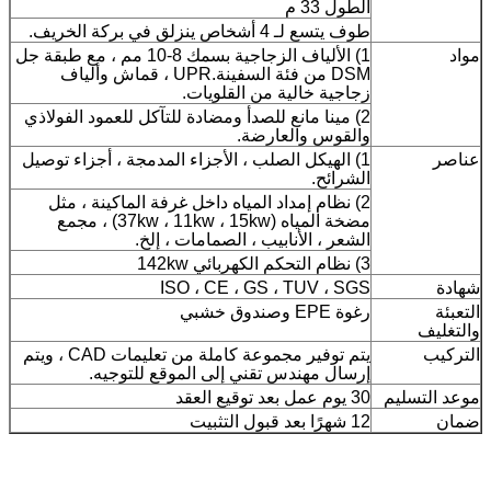
الطول 33 م
طوف يتسع لـ 4 أشخاص ينزلق في بركة الخريف.
مواد
1) الألياف الزجاجية بسمك 8-10 مم ، مع طبقة جل
DSM من فئة السفينة.UPR ، قماش وألياف
زجاجية خالية من القلويات.
2) مينا مانع للصدأ ومضادة للتآكل للعمود الفولاذي
والقوس والعارضة.
عناصر
1) الهيكل الصلب ، الأجزاء المدمجة ، أجزاء توصيل
الشرائح.
2) نظام إمداد المياه داخل غرفة الماكينة ، مثل
مضخة المياه (37kw ، 11kw ، 15kw) ، مجمع
الشعر ، الأنابيب ، الصمامات ، إلخ.
3) نظام التحكم الكهربائي 142kw
شهادة
ISO ، CE ، GS ، TUV ، SGS
التعبئة
رغوة EPE وصندوق خشبي
والتغليف
التركيب
يتم توفير مجموعة كاملة من تعليمات CAD ، ويتم
إرسال مهندس تقني إلى الموقع للتوجيه.
موعد التسليم
30 يوم عمل بعد توقيع العقد
ضمان
12 شهرًا بعد قبول التثبيت