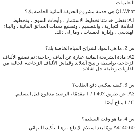
التعليمات
Q1.What هي خدمة مشروع الحديقة المائية الخاصة بك؟
A1: تغطي خدمتنا تخطيط الاستثمار ، وأبحاث السوق ، وتخطيط
العلامة التجارية ، والتصميم ، وتصنيع معدات الحدائق المائية ، والبناء
الهندسي ، وإدارة العمليات ، وما إلى ذلك.
س 2. ما هي المواد لشرائح المياه الخاصة بك؟
A2: مادة الشريحة المائية عبارة عن ألياف زجاجية: تم تصنيع الألياف
الزجاجية بواسطة راتينج آشلاند وقماش الألياف الزجاجية الخالية من
القلويات وطبقة جل آشلاند.
س 3. كيف يمكنني دفع الطلب؟
A3: عن طريق T / T.40٪ مقدمًا ، الرصيد مدفوع قبل التسليم.
L / C متاح أيضًا.
س 4. ما هو وقت التسليم؟
A4: 40-60 يومًا بعد استلام الإيداع ، رهنا بتأكيدنا النهائي.