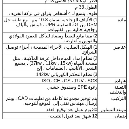
قطر الوعاء كحد أقصى.18 م
الطول 33 م
طوف يتسع لـ 4 أشخاص ينزلق في بركة الخريف.
مادة
1) الألياف الزجاجية بسمك 8-10 مم ، مع طبقة جل
DSM من فئة السفينة.UPR ، قماش وألياف
زجاجية خالية من القلويات.
2) مينا مانع للصدأ ومضاد للتآكل للعمود الفولاذي
والقوس والعارضة.
عناصر
1) الهيكل الصلب ، الأجزاء المدمجة ، أجزاء توصيل
الشرائح.
2) نظام إمداد المياه داخل غرفة الماكينة ، مثل
مضخة المياه (37kw ، 11kw ، 15kw) ، مجمع
الشعر ، الأنابيب ، الصمامات ، إلخ.
3) نظام التحكم الكهربائي 142kw
شهادة
ISO ، CE ، GS ، TUV ، SGS
التعبئة
رغوة EPE وصندوق خشبي
والتغليف
التركيب
يتم توفير مجموعة كاملة من تعليمات CAD ، ويتم
إرسال مهندس تقني إلى الموقع للتوجيه.
موعد التسليم
30 يوم عمل بعد توقيع العقد
ضمان
12 شهرًا بعد قبول التثبيت