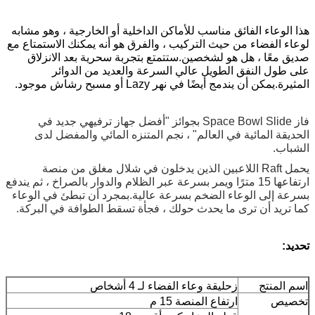
هذا الوعاء الفائق مناسب للأماكن الداخلية أو الخارجية ، وهو مشابه
لوعاء الفضاء من حيث التركيب ، والفرق هو أنه يمكنك الاستمتاع مع
صديق معًا ، هل هو لشخصين.ستتمتع بتجربة سحرية بعد الانزلاق
على طول النفق الطويل عالي السرعة والعديد من الدوائر
المثيرة.يمكن أن يندمج أيضًا في نهر Lazy أو مسبح رشاش موجود.
فاز Space Bowl Slide بجوائز "أفضل جهاز ترفيهي جديد في
الحديقة المائية في العالم" ، نجم المتنزه المائي والمفضل لدى
الشباب.
يحمل Raft اللاعبين الذين يدخلون في شلال مغلق من منصة
ارتفاعها 15 مترًا ويمر بسرعة عبر الظلام والدوار بالصراخ ، ثم يندفع
بسرعة إلى الوعاء الضخم بسرعة عالية.بمجرد أن تبطئ في الوعاء
كما تريد أن ترى ما يحدث حولك ، فجأة تسقط الطوافة في البركة.
تحديد:
اسم المنتج
زحليقة وعاء الفضاء لـ 4 أشخاص
تخصيص
ارتفاع المنصة 15 م