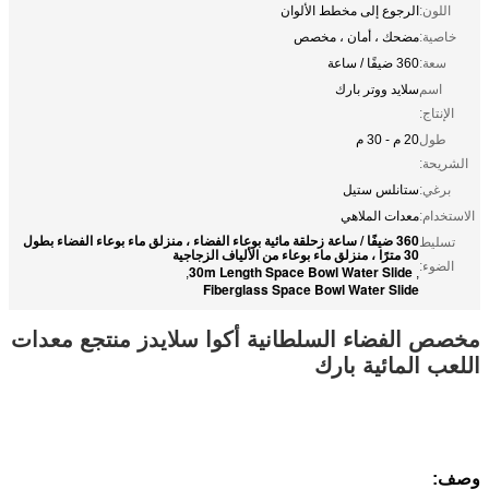
اللون:
الرجوع إلى مخطط الألوان
خاصية:
مضحك ، أمان ، مخصص
سعة:
360 ضيفًا / ساعة
اسم
سلايد ووتر بارك
الإنتاج:
طول
20 م - 30 م
الشريحة:
برغي:
ستانلس ستيل
الاستخدام:
معدات الملاهي
360 ضيفًا / ساعة زحلقة مائية بوعاء الفضاء ، منزلق ماء بوعاء الفضاء بطول
تسليط
30 مترًا ، منزلق ماء بوعاء من الألياف الزجاجية
الضوء:
30m Length Space Bowl Water Slide
,
,
Fiberglass Space Bowl Water Slide
مخصص الفضاء السلطانية أكوا سلايدز منتجع معدات
اللعب المائية بارك
وصف: