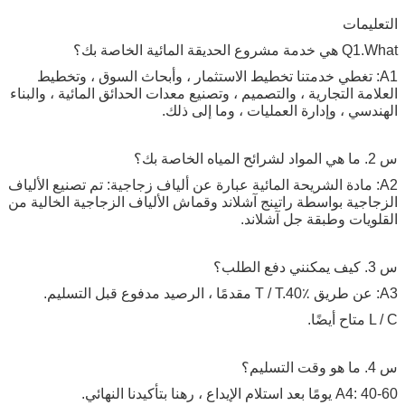
التعليمات
Q1.What هي خدمة مشروع الحديقة المائية الخاصة بك؟
A1: تغطي خدمتنا تخطيط الاستثمار ، وأبحاث السوق ، وتخطيط
العلامة التجارية ، والتصميم ، وتصنيع معدات الحدائق المائية ، والبناء
الهندسي ، وإدارة العمليات ، وما إلى ذلك.
س 2. ما هي المواد لشرائح المياه الخاصة بك؟
A2: مادة الشريحة المائية عبارة عن ألياف زجاجية: تم تصنيع الألياف
الزجاجية بواسطة راتينج آشلاند وقماش الألياف الزجاجية الخالية من
القلويات وطبقة جل آشلاند.
س 3. كيف يمكنني دفع الطلب؟
A3: عن طريق T / T.40٪ مقدمًا ، الرصيد مدفوع قبل التسليم.
L / C متاح أيضًا.
س 4. ما هو وقت التسليم؟
A4: 40-60 يومًا بعد استلام الإيداع ، رهنا بتأكيدنا النهائي.