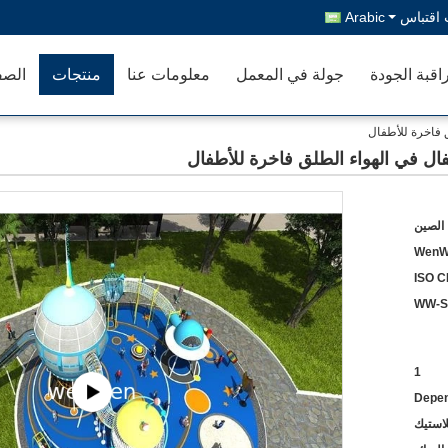
اقتباس
Arabic
اقبة الجودة
جولة في المعمل
معلومات عنا
منتجات
الصف
ق فاخرة للأطفال
ال في الهواء الطلق فاخرة للأطفال
 الصين
WenW
ISO C
WW-S
1
Depen
لاستيك