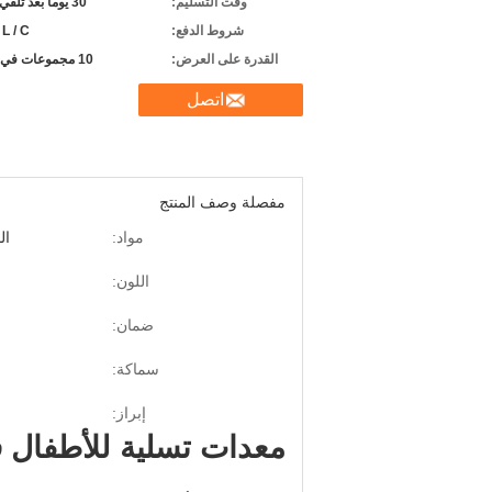
وقت التسليم:
30 يوما بعد تلقي الودائع
شروط الدفع:
 L / C.
القدرة على العرض:
10 مجموعات في الشهر
اتصل
مفصلة وصف المنتج
مواد:
ال
اللون:
ضمان:
سماكة:
إبراز:
معدات تسلية للأطفال في