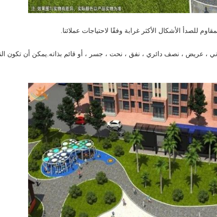
اوم للصدأ الأشكال الأكثر غرابة وفقًا لاحتياجات عملائنا.
ي ، عريض ، نصف دائري ، نفق ، نحت ، جسر ، أو قائم بذاته.يمكن أن تكون النه