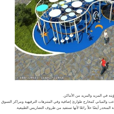
اترك رسالة
يته في المزيد والمزيد من الأماكن.
لاعب والمباني كمخارج طوارئ إضافية وفي المتنزهات الترفيهية ومراكز التسوق 
المنحدر أيضًا حلاً رائعًا لأنها تستفيد من ظروف التضاريس الطبيعية.