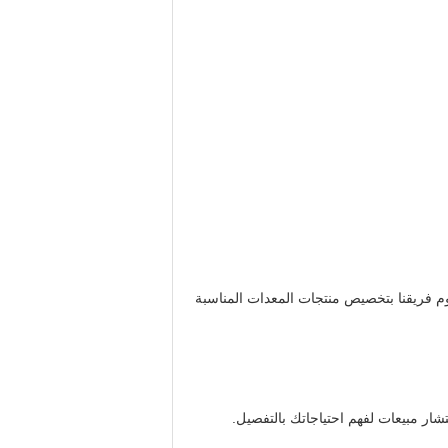
كن المختلفة ، يمكننا توفير معدات خارجية غير قياسية تتراوح من USD10،000 إلى USD400،000.سيقوم فريقنا بتخصيص منتجات المعدات المناسبة
ار مبيعات لفهم احتياجاتك بالتفصيل.