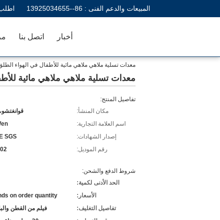
المبيعات والدعم الفنى :
86--13925034655
اطلب 
أخبار
اتصل بنا
مر
معدات تسلية ملاهي ملاهي مائية للأطفال في الهواء الطل
معدات تسلية ملاهي ملاهي مائية للأطف
تفاصيل المنتج:
مكان المنشأ:
قوانغتشو،
اسم العلامة التجارية:
en
إصدار الشهادات:
E SGS
رقم الموديل:
02
شروط الدفع والشحن:
الحد الأدنى لكمية:
الأسعار:
ds on order quantity
تفاصيل التغليف:
فيلم من القطن والب