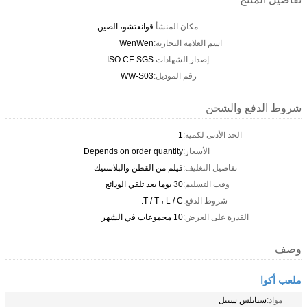
مكان المنشأ:
قوانغتشو، الصين
اسم العلامة التجارية:
WenWen
إصدار الشهادات:
ISO CE SGS
رقم الموديل:
WW-S03
شروط الدفع والشحن
الحد الأدنى لكمية:
1
الأسعار:
Depends on order quantity
تفاصيل التغليف:
فيلم من القطن والبلاستيك
وقت التسليم:
30 يوما بعد تلقي الودائع
شروط الدفع:
T / T ، L / C.
القدرة على العرض:
10 مجموعات في الشهر
وصف
ملعب أكوا
مواد:
ستانلس ستيل