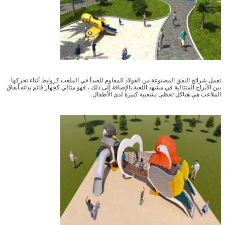
تعمل شرائح النفق المصنوعة من الفولاذ المقاوم للصدأ في الملعب كروابط أثناء تحركها
بين الأبراج المتتالية في مشهد اللعبة.بالإضافة إلى ذلك ، فهو مثالي كجهاز قائم بذاته.أنفاق
الملاعب هي هياكل تحظى بشعبية كبيرة لدى الأطفال.