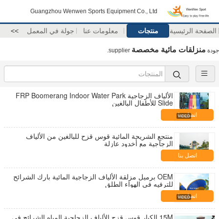
Guangzhou Wenwen Sports Equipment Co., Ltd
الصفحة الرئيسية
منتجات
معلومات عنا
جولة في المعمل
>>
منزلقات مائية مخصصة
جودة
supplier.
الألياف الزجاجية FRP Boomerang Indoor Water Park
Slide للأطفال البالغين
اتصل بنا
منتجع الشريحة المائية قوس قزح للبالغين من الألياف
الزجاجية مع أخدود عازلة
اتصل بنا
OEM برميل مزلقة الألياف الزجاجية المائية بارك الشرائح
للترفيه في الهواء الطلق
اتصل بنا
15M الكبار قوس قزح الألياف الزجاجية المياه الشرائح في